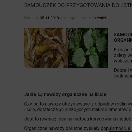
SAMOUCZEK DO PRZYGOTOWANIA DOLIS
Dodano:
05-11-2018
w kategorii:
-
autor:
krzysiek
SAMOUC
ORGANI
Krok po 
zalety w
wskazane
Dobre i 
kwitnien
Jakie są nawozy organiczne na liście
Czy są to nawozy otrzymywane z odpadów roślinnych 
liście, dostarczając niezbędnych makroelementów 
Jest to również idealna metoda korygowania niedo
Organiczne nawozy dolistne zyskały popularność, a