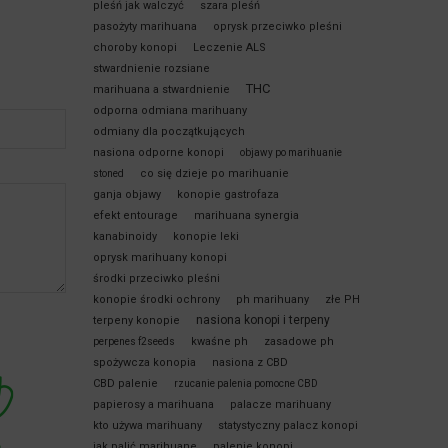
pleśń jak walczyć
szara pleśń
pasożyty marihuana
oprysk przeciwko pleśni
choroby konopi
Leczenie ALS
stwardnienie rozsiane
THC
marihuana a stwardnienie
odporna odmiana marihuany
odmiany dla początkujących
nasiona odporne konopi
objawy po marihuanie
co się dzieje po marihuanie
stoned
ganja objawy
konopie gastrofaza
efekt entourage
marihuana synergia
kanabinoidy
konopie leki
oprysk marihuany konopi
środki przeciwko pleśni
konopie środki ochrony
ph marihuany
złe PH
nasiona konopi i terpeny
terpeny konopie
kwaśne ph
zasadowe ph
perpenes f2seeds
spożywcza konopia
nasiona z CBD
CBD palenie
rzucanie palenia pomocne CBD
papierosy a marihuana
palacze marihuany
kto używa marihuany
statystyczny palacz konopi
jak palić marihuane
palenie konopi