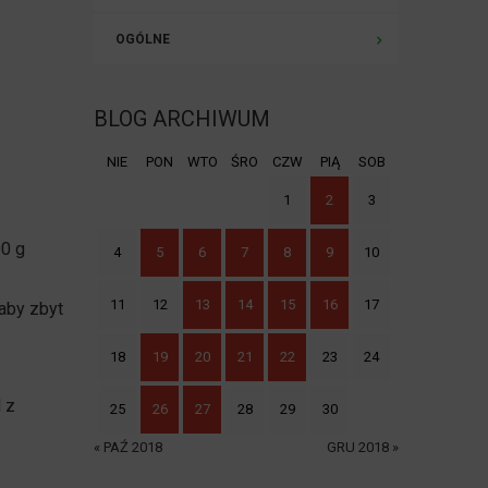
OGÓLNE
BLOG ARCHIWUM
NIE
PON
WTO
ŚRO
CZW
PIĄ
SOB
1
2
3
00 g
4
5
6
7
8
9
10
11
12
13
14
15
16
17
aby zbyt
18
19
20
21
22
23
24
 z
25
26
27
28
29
30
« PAŹ 2018
GRU 2018 »
.