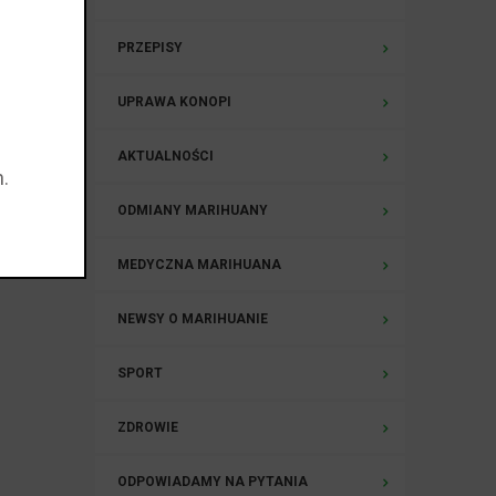
PRZEPISY
UPRAWA KONOPI
 którym
AKTUALNOŚCI
eślić
.
ODMIANY MARIHUANY
MEDYCZNA MARIHUANA
NEWSY O MARIHUANIE
SPORT
ZDROWIE
ODPOWIADAMY NA PYTANIA