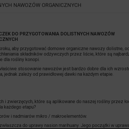
TNYCH NAWOZÓW ORGANICZNYCH
ZEK DO PRZYGOTOWANIA DOLISTNYCH NAWOZÓW
CZNYCH
kroku, aby przygotować domowe organiczne nawozy dolistne, od
chłaniania składników odżywczych przez liście, które są najbardz
 dla rośliny konopi.
właściwe stosowanie nawozów jest bardzo dobre dla ich wzrostu
ia, jednak zależy od prawidłowej dawki na każdym etapie.
i zwierzęcych, które są aplikowane do naszej rośliny przez łod
dla każdego etapu?
borów i nadmiarów mikro / makroelementów.
 zwłaszcza do uprawy nasion marihuany. Jego początki w upraw