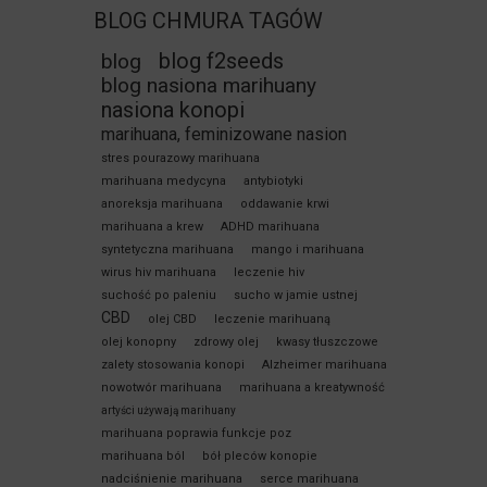
BLOG CHMURA TAGÓW
blog f2seeds
blog
blog nasiona marihuany
nasiona konopi
marihuana, feminizowane nasion
stres pourazowy marihuana
marihuana medycyna
antybiotyki
anoreksja marihuana
oddawanie krwi
marihuana a krew
ADHD marihuana
syntetyczna marihuana
mango i marihuana
wirus hiv marihuana
leczenie hiv
suchość po paleniu
sucho w jamie ustnej
CBD
olej CBD
leczenie marihuaną
olej konopny
zdrowy olej
kwasy tłuszczowe
zalety stosowania konopi
Alzheimer marihuana
nowotwór marihuana
marihuana a kreatywność
artyści używają marihuany
marihuana poprawia funkcje poz
marihuana ból
bół pleców konopie
nadciśnienie marihuana
serce marihuana