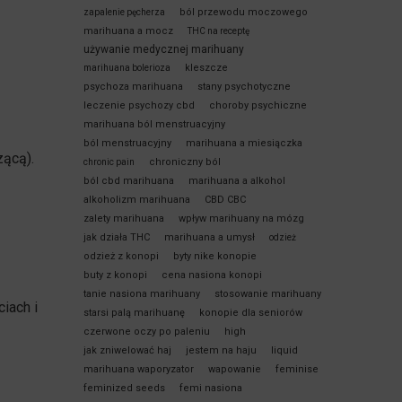
ból przewodu moczowego
zapalenie pęcherza
marihuana a mocz
THC na receptę
używanie medycznej marihuany
kleszcze
marihuana bolerioza
psychoza marihuana
stany psychotyczne
leczenie psychozy cbd
choroby psychiczne
marihuana ból menstruacyjny
ból menstruacyjny
marihuana a miesiączka
zącą).
chroniczny ból
chronic pain
ból cbd marihuana
marihuana a alkohol
alkoholizm marihuana
CBD CBC
zalety marihuana
wpływ marihuany na mózg
jak działa THC
marihuana a umysł
odzież
odzież z konopi
byty nike konopie
buty z konopi
cena nasiona konopi
tanie nasiona marihuany
stosowanie marihuany
iach i
starsi palą marihuanę
konopie dla seniorów
czerwone oczy po paleniu
high
jak zniwelować haj
jestem na haju
liquid
marihuana waporyzator
wapowanie
feminise
feminized seeds
femi nasiona