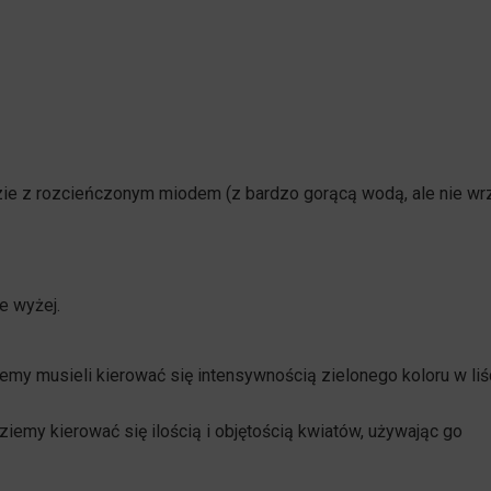
ie z rozcieńczonym miodem (z bardzo gorącą wodą, ale nie wr
e wyżej.
my musieli kierować się intensywnością zielonego koloru w liśc
iemy kierować się ilością i objętością kwiatów, używając go