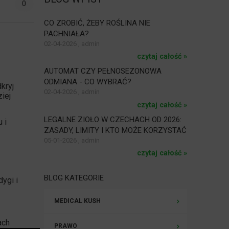
0
CO ZROBIĆ, ŻEBY ROŚLINA NIE
PACHNIAŁA?
02-04-2026 , admin
czytaj całość »
AUTOMAT CZY PEŁNOSEZONOWA
ODMIANA - CO WYBRAĆ?
kryj
02-04-2026 , admin
iej
czytaj całość »
LEGALNE ZIOŁO W CZECHACH OD 2026:
 i
ZASADY, LIMITY I KTO MOŻE KORZYSTAĆ
05-01-2026 , admin
czytaj całość »
BLOG KATEGORIE
ygi i
MEDICAL KUSH
ach
PRAWO