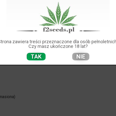
X wieku. Obecnie jest to więcej niż zademonstrowana łatwość
dujące się w liściach, a także jako współautorzy odżywiania się
z najpierw wiedzieć, że obiekt wymaga go w danym stadium, w
kać roztwór bogaty w azot, a jeśli jest w rozkwicie należy podkr
Strona zawiera treści przeznaczone dla osób pełnoletnich
Czy masz ukończone 18 lat?
TAK
NIE
 nasiona)