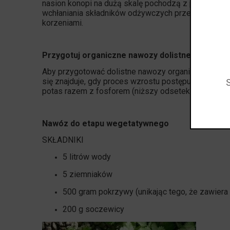
nasion konopi na dużą skalę pochodzą z początku X
wchłaniania składników odżywczych przez tkanki znaj
korzeniami.
Przygotuj organiczne nawozy dolistne
Aby przygotować dolistne nawozy organiczne musis
się znajduje, gdy proces wzrostu postępuje, aby uzys
potas razem z fosforem (niższy odsetek).
Nawóz do etapu wegetatywnego
SKŁADNIKI
5 litrów wody
5 ziemniaków
500 gram pokrzywy (unikając tego, że zawiera
200 g soczewicy