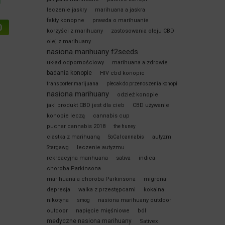
leczenie jaskry
marihuana a jaskra
fakty konopne
prawda o marihuanie
korzyści z marihuany
zastosowania oleju CBD
olej z marihuany
nasiona marihuany f2seeds
układ odpornościowy
marihuana a zdrowie
badania konopie
HIV cbd konopie
transporter marijuana
plecak do przenoszenia konopi
nasiona marihuany
odzież konopie
jaki produkt CBD jest dla cieb
CBD używanie
konopie leczą
cannabis cup
puchar cannabis 2018
the huney
ciastka z marihuaną
autyzm
SoCal cannabis
leczenie autyzmu
Stargawg
rekreacyjna marihuana
sativa
indica
choroba Parkinsona
marihuana a choroba Parkinsona
migrena
depresja
walka z przestępcami
kokaina
nikotyna
nasiona marihuany outdoor
smog
outdoor
napięcie mięśniowe
ból
medyczne nasiona marihuany
Sativex