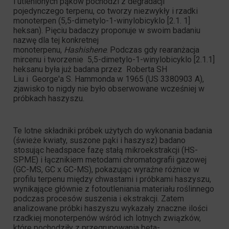
i utlenionych pąków pochodzi z degradacji
pojedynczego terpenu, co tworzy
niezwykły i rzadki
monoterpen
(5,5-dimetylo-1-winylobicyklo [2.1. 1]
heksan). Pięciu badaczy proponuje w swoim badaniu
nazwę dla tej konkretnej
monoterpenu,
Hashishene
. Podczas gdy rearanżacja
mircenu i tworzenie
5,5-dimetylo-1-winylobicyklo [2.1.1]
heksanu
była już badana przez
Roberta SH
Liu
i
George'a S. Hammonda
w 1965 (US 3380903 A),
zjawisko to nigdy nie było obserwowane wcześniej w
próbkach haszyszu.
Te
lotne składniki
próbek użytych do wykonania badania
(świeże kwiaty, suszone pąki i haszysz) badano
stosując headspace fazę stałą mikroekstrakcji (HS-
SPME) i łącznikiem metodami chromatografii gazowej
(GC-MS, GC x GC-MS), pokazując wyraźne różnice w
profilu terpenu między chwastami i próbkami haszyszu,
wynikające głównie z
fotoutleniania
materiału roślinnego
podczas procesów suszenia i ekstrakcji. Zatem
analizowane próbki haszyszu wykazały znaczne ilości
rzadkiej monoterpenów wśród ich lotnych związków,
które pochodziły z
przegrupowania beta-