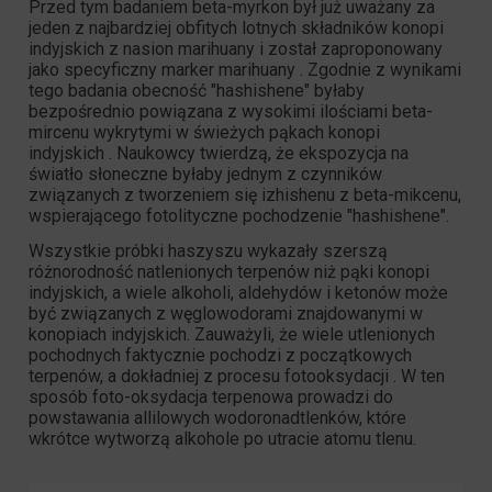
Przed tym badaniem beta-myrkon był już uważany za
jeden z najbardziej obfitych lotnych składników konopi
indyjskich z nasion marihuany i został zaproponowany
jako
specyficzny marker marihuany
. Zgodnie z wynikami
tego badania obecność "hashishene" byłaby
bezpośrednio powiązana z wysokimi ilościami beta-
mircenu wykrytymi w świeżych pąkach konopi
indyjskich . Naukowcy twierdzą, że ekspozycja na
światło słoneczne byłaby jednym z czynników
związanych z tworzeniem się izhishenu z beta-mikcenu,
wspierającego
fotolityczne pochodzenie
"hashishene".
Wszystkie próbki haszyszu wykazały szerszą
różnorodność
natlenionych terpenów
niż pąki konopi
indyjskich, a wiele alkoholi, aldehydów i ketonów może
być związanych z
węglowodorami
znajdowanymi w
konopiach indyjskich. Zauważyli, że wiele utlenionych
pochodnych faktycznie pochodzi z początkowych
terpenów, a dokładniej z
procesu fotooksydacji
. W ten
sposób foto-oksydacja terpenowa prowadzi do
powstawania allilowych wodoronadtlenków, które
wkrótce wytworzą alkohole po utracie atomu tlenu.