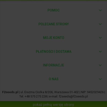
POMOC
POLECANE STRONY
MOJE KONTO
PŁATNOŚCI I DOSTAWA
INFORMACJE
O NAS
F2seeds.pl
| ul. Erazma Ciołka 8/206, Warszawa 01-402 | NIP: 9452029426 |
Tel.
+48 575 275 228
| e-mail:
f2seeds@f2seeds.pl
pokaż pełną wersję strony