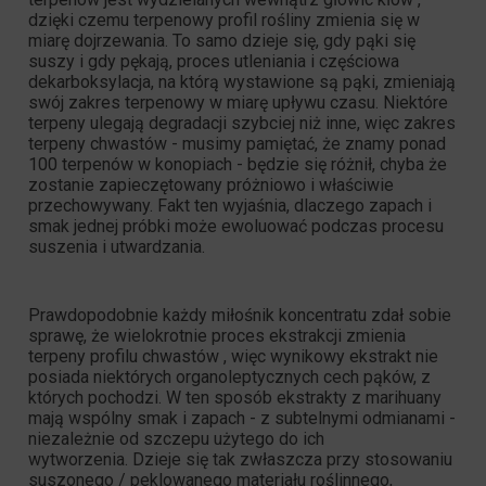
dzięki czemu terpenowy profil rośliny zmienia się w
miarę dojrzewania. To samo dzieje się, gdy pąki się
suszy i gdy pękają, proces
utleniania i częściowa
dekarboksylacja,
na którą wystawione są pąki, zmieniają
swój zakres terpenowy w miarę upływu czasu. Niektóre
terpeny ulegają degradacji szybciej niż inne, więc zakres
terpeny chwastów - musimy pamiętać, że znamy ponad
100 terpenów w konopiach - będzie się różnił, chyba że
zostanie zapieczętowany próżniowo i właściwie
przechowywany. Fakt ten wyjaśnia, dlaczego zapach i
smak jednej próbki może ewoluować podczas procesu
suszenia i utwardzania.
Prawdopodobnie każdy miłośnik koncentratu zdał sobie
sprawę, że wielokrotnie
proces ekstrakcji zmienia
terpeny profilu chwastów
, więc wynikowy ekstrakt nie
posiada niektórych organoleptycznych cech pąków, z
których pochodzi. W ten sposób ekstrakty z marihuany
mają wspólny smak i zapach - z subtelnymi odmianami -
niezależnie od szczepu użytego do ich
wytworzenia. Dzieje się tak zwłaszcza przy stosowaniu
suszonego / peklowanego materiału roślinnego,