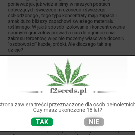
ponieważ jak już widzieliśmy w naszych postach
dotyczących
świeżego mrożonego
i świeżego
schłodzonego , tego typu koncentraty mają zapach i
smak dużo bliższy zapachowi świeżego materiału
roślinnego. W jakiś sposób
izolowanie i koncentrowanie
opornych gruczołów p
rowadzi nas do ograniczenia
zakresu terpenów, więc nie możemy właściwie docenić
"osobowości" każdej próbki. Ale dlaczego tak się
dzieje?
Badania nad lotnymi związkami konopi indyjskich
sativa
Badanie przeprowadzone przez
Jeana-Jaquesa Filippi,
Marie Marchini, Céline Charvoz, Laurence Dujourdy i
Nicolasa Baldoviniego
("
Wielowymiarowa analiza
składników lotnych konopi: identyfikacja 5,5-dimetylo-1-
Strona zawiera treści przeznaczone dla osób pełnoletnich
winylobicyklo [2.1.1] heksanu jako lotnego markera
Czy masz ukończone 18 lat?
haszyszu, żywicy Cannabis sativa L.
"pod koniec 2014 r.
wydaje się, że znalazł odpowiedź na to pytanie. Według
TAK
NIE
tych badaczy, typowy "haszyszowy" zapach
wielu ekstraktów żywicznych wykonanych z suszonych