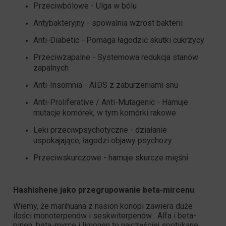
Przeciwbólowe - Ulga w bólu
Antybakteryjny - spowalnia wzrost bakterii
Anti-Diabetic - Pomaga łagodzić skutki cukrzycy
Przeciwzapalne - Systemowa redukcja stanów
zapalnych
Anti-Insomnia - AIDS z zaburzeniami snu
Anti-Proliferative / Anti-Mutagenic - Hamuje
mutacje komórek, w tym komórki rakowe
Leki przeciwpsychotyczne - działanie
uspokajające, łagodzi objawy psychozy
Przeciwskurczowe - hamuje skurcze mięśni
Hashishene jako przegrupowanie beta-mircenu
Wiemy, że marihuana z nasion konopi zawiera duże
ilości
monoterpenów
i
seskwiterpenów
. Alfa i beta-
pinen, beta-myrce i limonen to najczęściej spotykane