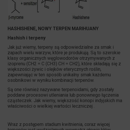
HASHISHENE, NOWY TERPEN MARIHUANY
Hashish i terpeny
Jak już wiemy,
terpeny są odpowiedzialne za smak i
zapach
wielu warzyw, które je produkują. Są to szerokie
klasy organicznych węglowodorów otrzymywanych z
izoprenu (CH2 = C (CH3) CH = CH2), które składają się z
większości żywic i olejków eterycznych roślin,
zapewniając w ten sposób unikalny smak każdemu
osobnikowi w wyniku kombinacji terpenów.
Są one również nazywane terpenoidami, gdy zostały
poddane procesowi utleniania lub ponownego łączenia
cząsteczek. Jak wiemy, większość konopi indyjskich ma
właściwości o
wielkiej wartości leczniczej
.
Wraz z postępem stadium kwitnienia, coraz więcej
terpenów jest wydzielanych wewnątrz
głowic kłów
,