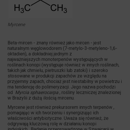
Myrcene
Beta-mircen - znany również jako mircen - jest
naturalnym węglowodorem (7-metylo-3-metyleno-1,6-
oktadien), a dokładniej jednym z
najważniejszych
monoterpenów
występujących w
roślinach konopi (występuje również w innych roślinach,
takich jak chmielu, pietruszki lub zatoki) i szeroko
stosowane w produkcji zapachów ze względu na
przyjemny zapach, chociaż jest niestabilny w powietrzu i
ma tendencję do polimeryzacji. Jego nazwa pochodzi
od
Myrcia sphaerocarpa
,
rośliny leczniczej
znalezionej
w Brazylii z dużą ilością mircenu.
Myrcene jest również
prekursorem innych terpenów
,
pomagając w ich tworzeniu i synergizując ich
właściwości antybiotyczne. Uważa się również, że
odgrywają kluczową rolę w działaniu konopi
indyjskich . Badanie przeprowadzone w Szwajcarii w