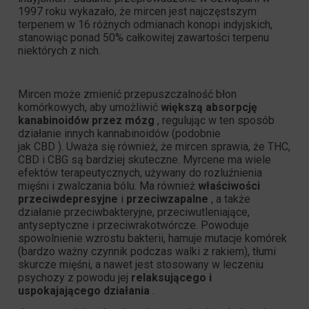
1997 roku wykazało, że mircen jest
najczęstszym
terpenem
w 16 różnych odmianach konopi indyjskich,
stanowiąc ponad 50% całkowitej zawartości terpenu
niektórych z nich.
Mircen może zmienić przepuszczalność błon
komórkowych, aby umożliwić
większą absorpcję
kanabinoidów przez mózg
, regulując w ten sposób
działanie innych kannabinoidów (podobnie
jak CBD ). Uważa się również, że mircen sprawia, że THC,
CBD i CBG są bardziej skuteczne. Myrcene ma wiele
efektów terapeutycznych, używany do rozluźnienia
mięśni i zwalczania bólu. Ma również
właściwości
przeciwdepresyjne
i
przeciwzapalne
, a także
działanie przeciwbakteryjne, przeciwutleniające,
antyseptyczne i przeciwrakotwórcze. Powoduje
spowolnienie wzrostu bakterii, hamuje mutacje komórek
(bardzo ważny czynnik podczas walki z rakiem), tłumi
skurcze mięśni, a nawet jest stosowany w leczeniu
psychozy z powodu jej
relaksującego i
uspokajającego działania
.