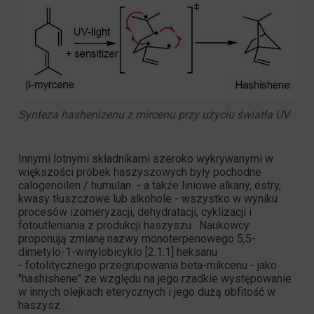
Synteza hashenizenu z mircenu przy użyciu światła UV
Innymi lotnymi składnikami szeroko wykrywanymi w
większości próbek haszyszowych były
pochodne
calogenoilen / humulan
- a także liniowe alkany, estry,
kwasy tłuszczowe lub alkohole - wszystko w wyniku
procesów izomeryzacji, dehydratacji, cyklizacji i
fotoutleniania z produkcji haszyszu . Naukowcy
proponują zmianę nazwy monoterpenowego 5,5-
dimetylo-1-winylobicyklo [2.1.1] heksanu
-
fotolitycznego przegrupowania beta-mikcenu
- jako
"hashishene" ze względu na jego rzadkie występowanie
w innych olejkach eterycznych i jego
dużą obfitość w
haszysz
.