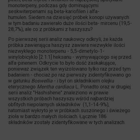
monoterpeny, podczas gdy dominującymi
seskwiterpenami są beta-kariofilen i alfa-
humulen. Siedem na dziesięć próbek konopi używanych
w tym badaniu zawierało
duże ilości beta-
mircenu (19,5-
28,7%), ale co z próbkami z haszyszu?
Po pierwszej serii analiz naukowcy odkryli, że każda
próbka zawierająca haszysz zawiera
niezwykłe ilości
niezwykłego monoterpenu
- 5,5-dimetylo-1-
winylobicyklo [2.1.1] heksanu - wymywającego się przed
alfa-pinenem. Odkrycie to było dość zaskakujące,
ponieważ związek ten wyizolowano tylko raz przed tym
badaniem - chociaż po raz pierwszy zidentyfikowano go
w gatunku
Boswellia
- i był on składnikiem olejku
eterycznego
Mentha cardiaca
L. Ponadto oraz w drugiej
serii analiz "Hashishene" znaleziono w prawie
wszystkich próbach haszyszu wśród
najbardziej
obfitych niepolarnych składników
(1,1-14-9%),
natomiast wykryto je w próbkach suszonego i świeżego
zioła w bardzo małych ilościach. Łącznie
186
składników
zostały zidentyfikowane w tych analizach.