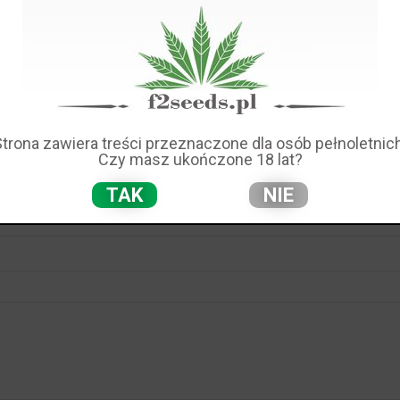
zostanie otwarty w grudniu, a tymczasowe licencje będą
ych przed nowym rokiem. Licencje staną się ważne 1 st
 które zalegalizowały marihuanę z nasion konopi w celac
Strona zawiera treści przeznaczone dla osób pełnoletnich
Czy masz ukończone 18 lat?
TAK
NIE