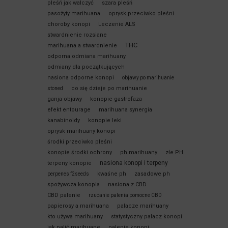
pleśń jak walczyć
szara pleśń
pasożyty marihuana
oprysk przeciwko pleśni
choroby konopi
Leczenie ALS
stwardnienie rozsiane
THC
marihuana a stwardnienie
odporna odmiana marihuany
odmiany dla początkujących
nasiona odporne konopi
objawy po marihuanie
co się dzieje po marihuanie
stoned
ganja objawy
konopie gastrofaza
efekt entourage
marihuana synergia
kanabinoidy
konopie leki
oprysk marihuany konopi
środki przeciwko pleśni
konopie środki ochrony
ph marihuany
złe PH
nasiona konopi i terpeny
terpeny konopie
kwaśne ph
zasadowe ph
perpenes f2seeds
spożywcza konopia
nasiona z CBD
CBD palenie
rzucanie palenia pomocne CBD
papierosy a marihuana
palacze marihuany
kto używa marihuany
statystyczny palacz konopi
jak palić marihuane
palenie konopi