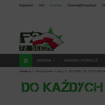
Regulamin
FAQ
Dostawa
f2seeds@f2seeds.pl
Te
NASIONA
NASIONA | PROMOCJE
»
»
»
Jesteś w:
Strona główna
Blog
JESTEŚMY JUŻ TYLKO MIESI