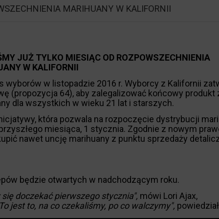
WSZECHNIENIA MARIHUANY W KALIFORNII
ŚMY JUŻ TYLKO MIESIĄC OD ROZPOWSZECHNIENIA
ANY W KALIFORNII
 wyborów w listopadzie 2016 r. Wyborcy z Kalifornii zatw
ywę (propozycja 64), aby zalegalizować końcowy produkt 
ny dla wszystkich w wieku 21 lat i starszych.
nicjatywy, która pozwala na rozpoczęcie dystrybucji mar
 przyszłego miesiąca, 1 stycznia. Zgodnie z nowym pra
kupić nawet uncję marihuany z punktu sprzedaży detalic
lepów będzie otwartych w nadchodzącym roku.
 się doczekać pierwszego stycznia",
mówi Lori Ajax,
To jest to, na co czekaliśmy, po co walczymy",
powiedział