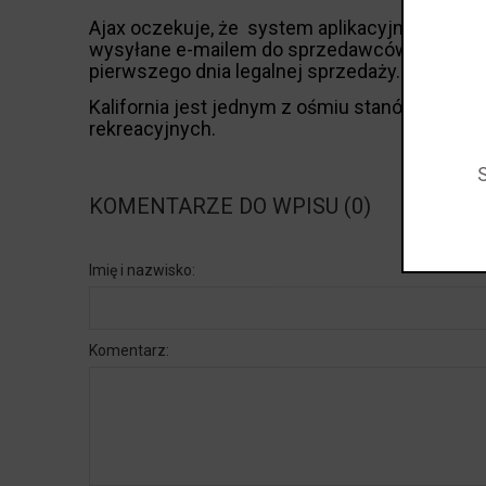
Ajax oczekuje, że system aplikacyjny
Bureau
wysyłane e-mailem do sprzedawców detaliczn
pierwszego dnia legalnej sprzedaży.
Kalifornia jest jednym z ośmiu stanów w USA,
rekreacyjnych.
KOMENTARZE DO WPISU (0)
Imię i nazwisko:
Komentarz: