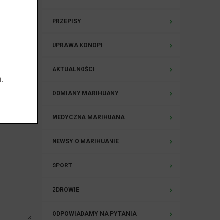
ycznia,
PRZEPISY
UPRAWA KONOPI
h
AKTUALNOŚCI
.
ODMIANY MARIHUANY
MEDYCZNA MARIHUANA
NEWSY O MARIHUANIE
SPORT
ZDROWIE
ODPOWIADAMY NA PYTANIA