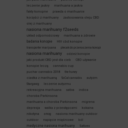
leczenie jaskry
marihuana a jaskra
fakty konopne
prawda o marihuanie
korzyści z marihuany
zastosowania oleju CBD
olej z marihuany
nasiona marihuany f2seeds
układ odpornościowy
marihuana a zdrowie
badania konopie
HIV cbd konopie
transporter marijuana
plecak do przenoszenia konopi
nasiona marihuany
odzież konopie
jaki produkt CBD jest dla cieb
CBD używanie
konopie leczą
cannabis cup
puchar cannabis 2018
the huney
ciastka z marihuaną
autyzm
SoCal cannabis
leczenie autyzmu
Stargawg
rekreacyjna marihuana
sativa
indica
choroba Parkinsona
marihuana a choroba Parkinsona
migrena
depresja
walka z przestępcami
kokaina
nikotyna
nasiona marihuany outdoor
smog
outdoor
napięcie mięśniowe
ból
medyczne nasiona marihuany
Sativex