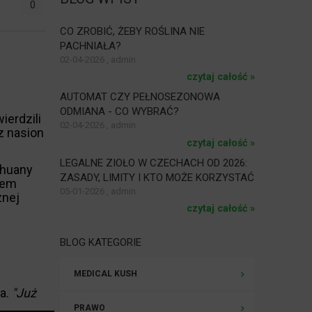
0
CO ZROBIĆ, ŻEBY ROŚLINA NIE
PACHNIAŁA?
02-04-2026 , admin
czytaj całość »
AUTOMAT CZY PEŁNOSEZONOWA
ODMIANA - CO WYBRAĆ?
ierdzili
02-04-2026 , admin
z nasion
czytaj całość »
LEGALNE ZIOŁO W CZECHACH OD 2026:
ihuany
ZASADY, LIMITY I KTO MOŻE KORZYSTAĆ
wem
05-01-2026 , admin
znej
czytaj całość »
BLOG KATEGORIE
MEDICAL KUSH
a.
"Już
PRAWO