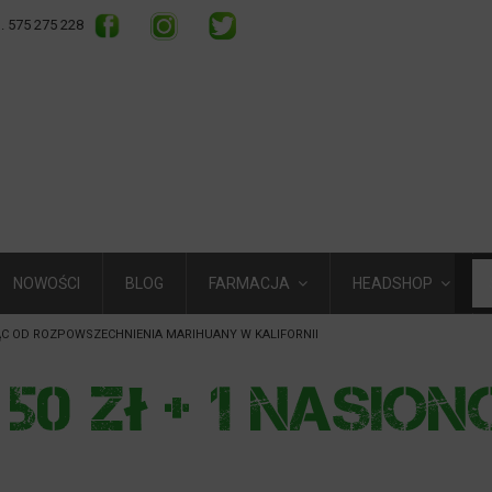
l. 575 275 228
NOWOŚCI
BLOG
FARMACJA
HEADSHOP
ĄC OD ROZPOWSZECHNIENIA MARIHUANY W KALIFORNII