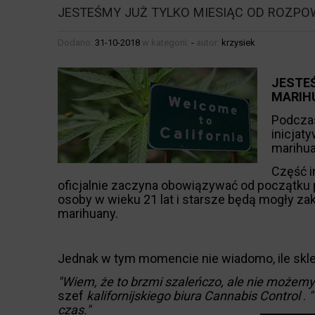
JESTEŚMY JUŻ TYLKO MIESIĄC OD ROZPO
Dodano:
31-10-2018
w kategorii:
-
autor:
krzysiek
JESTE
MARIHU
Podczas
inicjat
marihua
Część i
oficjalnie zaczyna obowiązywać od początku
osoby w wieku 21 lat i starsze będą mogły za
marihuany.
Jednak w tym momencie nie wiadomo, ile sk
"Wiem, że to brzmi szaleńczo, ale nie możemy
szef
kalifornijskiego biura Cannabis Control
.
"
czas."