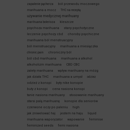
ból przewodu moczowego
zapalenie pęcherza
marihuana a mocz
THC na receptę
używanie medycznej marihuany
kleszcze
marihuana bolerioza
psychoza marihuana
stany psychotyczne
leczenie psychozy cbd
choroby psychiczne
marihuana ból menstruacyjny
ból menstruacyjny
marihuana a miesiączka
chroniczny ból
chronic pain
ból cbd marihuana
marihuana a alkohol
alkoholizm marihuana
CBD CBC
zalety marihuana
wpływ marihuany na mózg
jak działa THC
marihuana a umysł
odzież
odzież z konopi
byty nike konopie
buty z konopi
cena nasiona konopi
tanie nasiona marihuany
stosowanie marihuany
starsi palą marihuanę
konopie dla seniorów
czerwone oczy po paleniu
high
jak zniwelować haj
jestem na haju
liquid
marihuana waporyzator
wapowanie
feminise
feminized seeds
femi nasiona