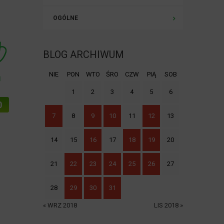
OGÓLNE
BLOG ARCHIWUM
NIE
PON
WTO
ŚRO
CZW
PIĄ
SOB
1
2
3
4
5
6
7
8
9
10
11
12
13
14
15
16
17
18
19
20
21
22
23
24
25
26
27
28
29
30
31
« WRZ 2018
LIS 2018 »