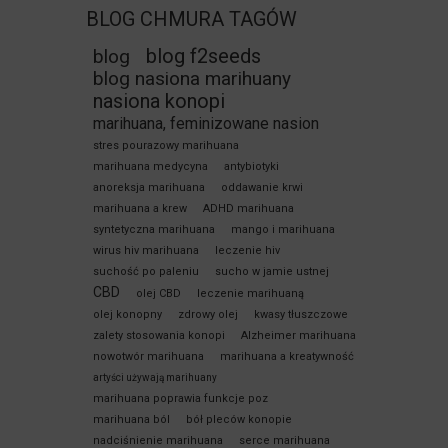
BLOG CHMURA TAGÓW
blog f2seeds
blog
blog nasiona marihuany
nasiona konopi
marihuana, feminizowane nasion
stres pourazowy marihuana
marihuana medycyna
antybiotyki
anoreksja marihuana
oddawanie krwi
marihuana a krew
ADHD marihuana
syntetyczna marihuana
mango i marihuana
wirus hiv marihuana
leczenie hiv
suchość po paleniu
sucho w jamie ustnej
CBD
olej CBD
leczenie marihuaną
olej konopny
zdrowy olej
kwasy tłuszczowe
zalety stosowania konopi
Alzheimer marihuana
nowotwór marihuana
marihuana a kreatywność
artyści używają marihuany
marihuana poprawia funkcje poz
marihuana ból
bół pleców konopie
nadciśnienie marihuana
serce marihuana