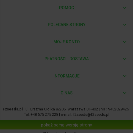
POMOC
POLECANE STRONY
MOJE KONTO
PŁATNOŚCI I DOSTAWA
INFORMACJE
O NAS
F2seeds.pl
| ul. Erazma Ciołka 8/206, Warszawa 01-402 | NIP: 9452029426 |
Tel.
+48 575 275 228
| e-mail:
f2seeds@f2seeds.pl
pokaż pełną wersję strony