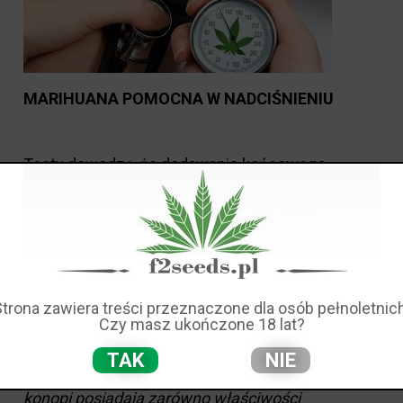
MARIHUANA POMOCNA W NADCIŚNIENIU
Testy dowodzą, że dodawanie końcowego
produktu z nasion cannabis - marihuany do
codziennej diety pomaga w leczeniu jak i
powstrzymaniu nadciśnienia tętniczego.
Badacze z Uniwersytetu w Manitoba żywią
nadzieję, że o wiele bezpieczniejszą opcją w
leczeniu nadciśnienia od przepisywanych na tą
chorobę leków, mogą być nasiona konopi.
Poprzednie badania wykazały, że występujące w
Strona zawiera treści przeznaczone dla osób pełnoletnich
Czy masz ukończone 18 lat?
nasionach marihuany białko posiada mnóstwo
korzyści sercowo - naczyniowych.
TAK
NIE
„Wstępne badania wykazały, że peptydy nasion
konopi posiadają zarówno właściwości