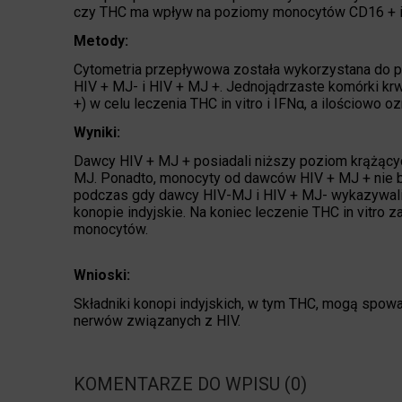
czy THC ma wpływ na poziomy monocytów CD16 + i
Metody:
Cytometria przepływowa została wykorzystana do p
HIV + MJ- i HIV + MJ +. Jednojądrzaste komórki k
+) w celu leczenia THC in vitro i IFNα, a ilościowo
Wyniki:
Dawcy HIV + MJ + posiadali niższy poziom krążąc
MJ. Ponadto, monocyty od dawców HIV + MJ + nie był
podczas gdy dawcy HIV-MJ i HIV + MJ- wykazywali 
konopie indyjskie. Na koniec leczenie THC in vitro
monocytów.
Wnioski:
Składniki konopi indyjskich, w tym THC, mogą spo
nerwów związanych z HIV.
KOMENTARZE DO WPISU (0)