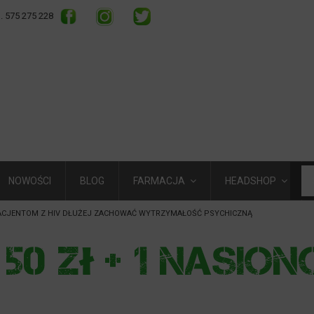
l. 575 275 228
NOWOŚCI
BLOG
FARMACJA
HEADSHOP
CJENTOM Z HIV DŁUŻEJ ZACHOWAĆ WYTRZYMAŁOŚĆ PSYCHICZNĄ