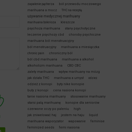
ból przewodu moczowego
zapalenie pęcherza
marihuana a mocz
THC na receptę
używanie medycznej marihuany
kleszcze
marihuana bolerioza
psychoza marihuana
stany psychotyczne
leczenie psychozy cbd
choroby psychiczne
marihuana ból menstruacyjny
ból menstruacyjny
marihuana a miesiączka
chroniczny ból
chronic pain
ból cbd marihuana
marihuana a alkohol
alkoholizm marihuana
CBD CBC
zalety marihuana
wpływ marihuany na mózg
jak działa THC
marihuana a umysł
odzież
odzież z konopi
byty nike konopie
buty z konopi
cena nasiona konopi
tanie nasiona marihuany
stosowanie marihuany
starsi palą marihuanę
konopie dla seniorów
czerwone oczy po paleniu
high
jak zniwelować haj
jestem na haju
liquid
marihuana waporyzator
wapowanie
feminise
feminized seeds
femi nasiona