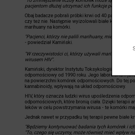
"To zmniejszenie liczby komórek może spowolnić, 
pacjentom dłużej utrzymać ich funkcje poznawcze"
Obaj badacze pobrali próbki krwi od 40 pacjentów z 
czy też nie. Następnie wyizolowali białe krwinki o
marihuany na komórki.
"Pacjenci, którzy nie palili marihuany, mieli bard
- powiedział Kamiński.
"W rzeczywistości ci, którzy używali marihuany, mie
wirusem HIV".
Kamiński, dyrektor Instytutu Toksykologii Integracy
odpornościowy od 1990 roku. Jego laboratorium jak
na powierzchni komórek odpornościowych. Do tej pory
kannabinoidy, wpływają na układ odpornościowy.
HIV, który oznacza ludzki wirus upośledzenia odporn
odpornościowych, które bronią ciała. Dzięki terapii 
leków w celu powstrzymania wirusa - te komórki ma
Jednak nawet w przypadku tej terapii pewne białe k
"Będziemy kontynuować badania tych komórek i ich
"To, czego się uczymy, może również mieć wpływ na