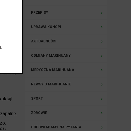
c
PRZEPISY
ihuany,
UPRAWA KONOPI
 używali"
AKTUALNOŚCI
.
y
ODMIANY MARIHUANY
MEDYCZNA MARIHUANA
marihuany
NEWSY O MARIHUANIE
koktajl
SPORT
 zapalne.
ZDROWIE
zzo.
ODPOWIADAMY NA PYTANIA
a i