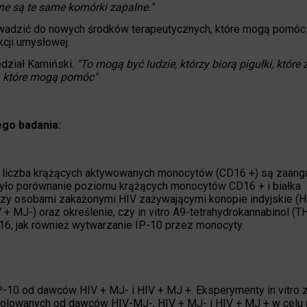
e są te same komórki zapalne."
rowadzić do nowych środków terapeutycznych, które mogą pomóc
cji umysłowej.
dział Kamiński.
"To mogą być ludzie, którzy biorą pigułki, które
y, które mogą pomóc"
ego badania:
a liczba krążących aktywowanych monocytów (CD16 +) są zaan
było porównanie poziomu krążących monocytów CD16 + i białka
ędzy osobami zakażonymi HIV zażywającymi konopie indyjskie (
+ MJ-) oraz określenie, czy in vitro A9-tetrahydrokannabinol (TH
D16, jak również wytwarzanie IP-10 przez monocyty.
10 od dawców HIV + MJ- i HIV + MJ +. Eksperymenty in vitro 
olowanych od dawców HIV-MJ-, HIV + MJ- i HIV + MJ + w celu u