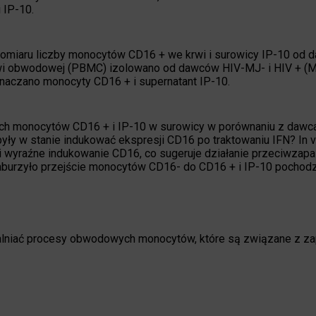
 IP-10.
omiaru liczby monocytów CD16 + we krwi i surowicy IP-10 od
rwi obwodowej (PBMC) izolowano od dawców HIV-MJ- i HIV + (M
 oznaczano monocyty CD16 + i supernatant IP-10.
ych monocytów CD16 + i IP-10 w surowicy w porównaniu z dawc
y w stanie indukować ekspresji CD16 po traktowaniu IFN? In vi
wyraźne indukowanie CD16, co sugeruje działanie przeciwzapa
 zaburzyło przejście monocytów CD16- do CD16 + i IP-10 pochod
walniać procesy obwodowych monocytów, które są związane z z