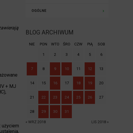
OGÓLNE
 zawierają
BLOG ARCHIWUM
NIE
PON
WTO
ŚRO
CZW
PIĄ
SOB
1
2
3
4
5
6
7
8
9
10
11
12
13
gażowane
14
15
16
17
18
19
20
HIV + MJ
C),
21
22
23
24
25
26
27
28
29
30
31
« WRZ 2018
LIS 2018 »
z użyciem
stalenia,