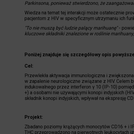
Parkinsona, ponieważ stwierdzono, że zaangażowan
Wiedza na temat tej interakcji może ostatecznie p
pacjentom z HIV w specyficznym utrzymaniu ich funk
"To nie muszą być ludzie palący marihuanę"
- powie
kluczowe składniki znalezione w roślinie marihuan
Poniżej znajduje się szczegółowy opis powyższ
Cel:
Przewlekła aktywacja immunologiczna i zwiększon
w zapalenie neurologiczne związane z HIV. Celem 
indukowalnego przez interferon γ 10 (IP-10) pomi
+) a osobami nie używającymi konopi indyjskich (HIV 
składnik konopi indyjskich, wpływał na ekspresję C
Projekt:
Zbadano poziomy krążących monocytów CD16 + i IP-
THC przeprowadzono na pierwotnych leukocytach iz