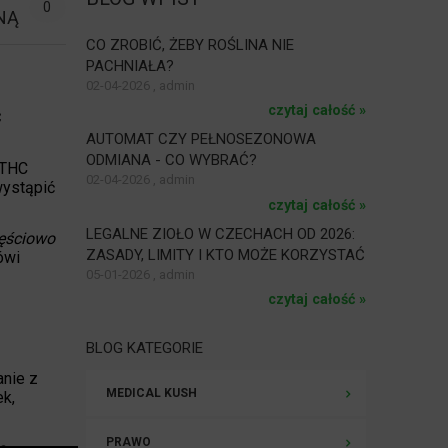
0
NĄ
CO ZROBIĆ, ŻEBY ROŚLINA NIE
PACHNIAŁA?
02-04-2026 , admin
czytaj całość »
Ć
AUTOMAT CZY PEŁNOSEZONOWA
ODMIANA - CO WYBRAĆ?
 THC
02-04-2026 , admin
wystąpić
czytaj całość »
LEGALNE ZIOŁO W CZECHACH OD 2026:
zęściowo
ZASADY, LIMITY I KTO MOŻE KORZYSTAĆ
ówi
05-01-2026 , admin
czytaj całość »
BLOG KATEGORIE
anie z
MEDICAL KUSH
ek,
PRAWO