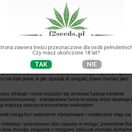
a może nawet zatrzymać proces zapalny, potencjalnie pomagają
- powiedział Rizzo.
HIV, którzy zgłosili, czy stosowali końcowy produkt z nasion mar
d każdego dawcy i zbadali poziom komórek zapalnych oraz wpływ
zo wysoki poziom komórek zapalnych w porównaniu do tych, którzy
Strona zawiera treści przeznaczone dla osób pełnoletnich
Czy masz ukończone 18 lat?
li poziom zbliżony do zdrowego człowieka, który nie był zarażon
TAK
NIE
jnej MSU, badał wpływ marihuany z nasion cannabis na układ
o pierwsze zidentyfikowało białka, które mogą wiązać związki 
 nie było jasne, w jaki sposób te związki, znane również jako
ości, infekuje i może niszczyć lub zmieniać funkcje komórek
antyretrowirusowej - standardowa forma leczenia, która obejmuje 
ją większą szansę na pozostanie nietkniętym.
rwinki mogą być nadmiernie stymulowane i ostatecznie stają się
 interakcji i powodować stan zapalny w mózgu"
, powiedział Ri
 inne choroby związane z mózgiem, takie jak choroba Alzheimer