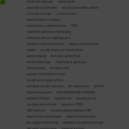
pleśń jak walczyć
szara pleśń
pasożyty marihuana
oprysk przeciwko pleśni
choroby konopi
Leczenie ALS
stwardnienie rozsiane
THC
marihuana a stwardnienie
odporna odmiana marihuany
odmiany dla początkujących
nasiona odporne konopi
objawy po marihuanie
co się dzieje po marihuanie
stoned
ganja objawy
konopie gastrofaza
efekt entourage
marihuana synergia
kanabinoidy
konopie leki
oprysk marihuany konopi
środki przeciwko pleśni
konopie środki ochrony
ph marihuany
złe PH
nasiona konopi i terpeny
terpeny konopie
kwaśne ph
zasadowe ph
perpenes f2seeds
spożywcza konopia
nasiona z CBD
CBD palenie
rzucanie palenia pomocne CBD
papierosy a marihuana
palacze marihuany
kto używa marihuany
statystyczny palacz konopi
jak palić marihuane
palenie konopi