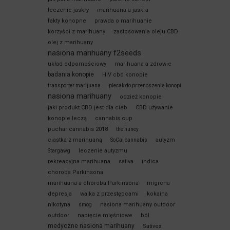
leczenie jaskry
marihuana a jaskra
fakty konopne
prawda o marihuanie
korzyści z marihuany
zastosowania oleju CBD
olej z marihuany
nasiona marihuany f2seeds
układ odpornościowy
marihuana a zdrowie
badania konopie
HIV cbd konopie
transporter marijuana
plecak do przenoszenia konopi
nasiona marihuany
odzież konopie
jaki produkt CBD jest dla cieb
CBD używanie
konopie leczą
cannabis cup
puchar cannabis 2018
the huney
ciastka z marihuaną
autyzm
SoCal cannabis
leczenie autyzmu
Stargawg
rekreacyjna marihuana
sativa
indica
choroba Parkinsona
marihuana a choroba Parkinsona
migrena
depresja
walka z przestępcami
kokaina
nikotyna
nasiona marihuany outdoor
smog
outdoor
napięcie mięśniowe
ból
medyczne nasiona marihuany
Sativex