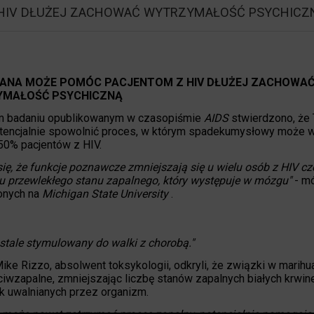
HIV DŁUŻEJ ZACHOWAĆ WYTRZYMAŁOŚĆ PSYCHICZ
ANA MOŻE POMÓC PACJENTOM Z HIV DŁUŻEJ ZACHOWA
MAŁOŚĆ PSYCHICZNĄ
 badaniu opublikowanym w czasopiśmie
AIDS
stwierdzono, że
encjalnie spowolnić proces, w którym spadekumysłowy może 
50% pacjentów z HIV.
ię, że funkcje poznawcze zmniejszają się u wielu osób z HIV c
 przewlekłego stanu zapalnego, który występuje w mózgu"
- m
onych na
Michigan State University
.
 stale stymulowany do walki z chorobą."
Mike Rizzo, absolwent toksykologii, odkryli, że związki w marihu
eciwzapalne, zmniejszając liczbę stanów zapalnych białych krwin
k uwalnianych przez organizm.