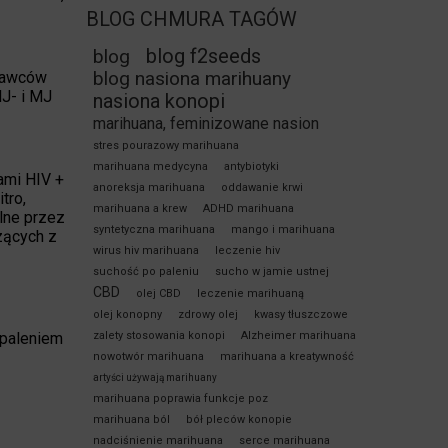
BLOG CHMURA TAGÓW
blog f2seeds
blog
blog nasiona marihuany
 dawców
J- i MJ
nasiona konopi
marihuana, feminizowane nasion
stres pourazowy marihuana
marihuana medycyna
antybiotyki
ami HIV +
anoreksja marihuana
oddawanie krwi
tro,
marihuana a krew
ADHD marihuana
lne przez
syntetyczna marihuana
mango i marihuana
zących z
wirus hiv marihuana
leczenie hiv
suchość po paleniu
sucho w jamie ustnej
CBD
olej CBD
leczenie marihuaną
olej konopny
zdrowy olej
kwasy tłuszczowe
apaleniem
zalety stosowania konopi
Alzheimer marihuana
nowotwór marihuana
marihuana a kreatywność
artyści używają marihuany
marihuana poprawia funkcje poz
marihuana ból
bół pleców konopie
nadciśnienie marihuana
serce marihuana