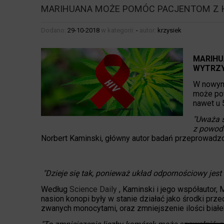
MARIHUANA MOŻE POMÓC PACJENTOM Z 
Dodano:
29-10-2018
w kategorii:
-
autor:
krzysiek
MARIHU
WYTRZY
W nowym
może pot
nawet u 
"Uważa s
z powodu
Norbert Kaminski, główny autor badań przeprowadz
"Dzieje się tak, ponieważ układ odpornościowy jest
Według
Science Daily
, Kaminski i jego współautor, 
nasion konopi były w stanie działać jako środki prz
zwanych monocytami, oraz zmniejszenie ilości białe