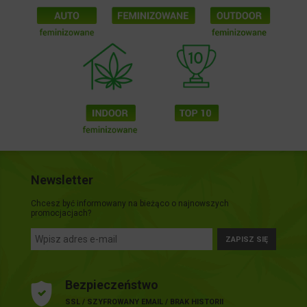
Newsletter
Chcesz być informowany na bieżąco o najnowszych
promocjacjach?
ZAPISZ SIĘ
Bezpieczeństwo
SSL / SZYFROWANY EMAIL / BRAK HISTORII