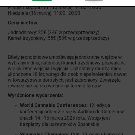
Piątek i sobota (14 i 15 marca): 11:00–20:30
Niedziela (16 marca): 11:00–20:00
Ceny biletów:
Jednodniowy: 25€ (24€ w przedsprzedaży)
Karnet trzydniowy: 55€ (53€ w przedsprzedaży)
Bilety jednodniowe umożliwiają jednokrotne wejście w
wybranym dniu, natomiast karnet trzydniowy pozwala na
wielokrotne wejścia i wyjścia. Uczestnicy muszą mieć
ukończone 18 lat; wstęp dla osób niepełnoletnich, nawet
w towarzystwie dorosłych, jest zabroniony. Zwierzęta
również nie są dozwolone na terenie targów.
Wyróżnione wydarzenia:
World Cannabis Conferences
: 12. edycja
konferencji odbędzie się w Auditori de Cornellà w
dniach 14 i 15 marca 2025 roku. Wstęp jest
bezpłatny dla uczestników Spannabis.
Spannabis Champions Cup
: 19. edycja konkursu