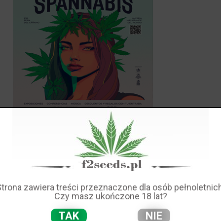
BARCELONA 14-16 MARCA 2025
Juz w najbliższy weekend: Spannabis! To największe
europejskie targi konopne, które odbędą się w
dniach 14–16 marca 2025 roku w Fira de
Cornellà w Barcelonie. Wydarzenie zgromadzi ponad
Strona zawiera treści przeznaczone dla osób pełnoletnich
300 wystawców z całego świata, prezentujących
Czy masz ukończone 18 lat?
najnowsze osiągnięcia w branży konopnej.
TAK
NIE
Godziny otwarcia i bilety: