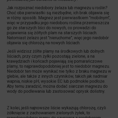
Jak rozpoznać niedobory żelaza lub magnezu u roślin?
Choć oba pierwiastki są niezbędne, ich brak objawia się
w różny sposób. Magnez jest pierwiastkiem "mobilnym",
więc w przypadku jego niedoboru roślina przemieszcza
go ze starszych liści do nowych, co prowadzi do
pojawienia się żółtych plam na starszych liściach.
Natomiast żelazo jest "nieruchome", więc jego niedobór
objawia się chlorozą na nowych liściach.
Jeśli widzisz żółte plamy na środkowych lub dolnych
liściach, przy czym żyłki pozostają zielone, a na
krawędziach i końcach pojawiają się pomarańczowe
plamy, to najprawdopodobniej jest to niedobór magnezu.
Niedobór ten może wynikać nie tylko z braku magnezu w
glebie, ale także z innych czynników, takich jak nadmiar
wapnia, niskie pH, wysokie EC lub podmokłe podłoże.
Aby temu zaradzić, można dodać siarczan magnezu do
wody do podlewania lub zastosować oprysk dolistny.
Z kolei, jeśli najnowsze liście wykazują chlorozę, czyli
żółknięcie z zachowaniem zielonych żyłek, to
prawdopodobnie mamy do czynienia z niedoborem