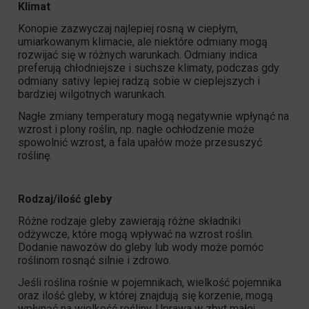
Klimat
Konopie zazwyczaj najlepiej rosną w ciepłym,
umiarkowanym klimacie, ale niektóre odmiany mogą
rozwijać się w różnych warunkach.
Odmiany indica
preferują chłodniejsze i suchsze klimaty, podczas gdy
odmiany sativy
lepiej radzą sobie w cieplejszych i
bardziej wilgotnych warunkach.
Nagłe zmiany temperatury mogą negatywnie wpłynąć na
wzrost i plony roślin, np. nagłe ochłodzenie może
spowolnić wzrost, a fala upałów może przesuszyć
roślinę.
Rodzaj/ilość gleby
Różne rodzaje gleby zawierają różne składniki
odżywcze, które mogą wpływać na wzrost roślin.
Dodanie nawozów do gleby lub wody może pomóc
roślinom rosnąć silnie i zdrowo.
Jeśli roślina rośnie w pojemnikach, wielkość pojemnika
oraz ilość gleby, w której znajdują się korzenie, mogą
wpłynąć na wielkość rośliny. Uprawa w zbyt małej