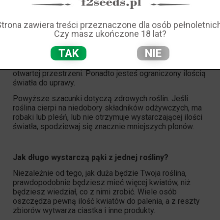
roślin fotoperiodycznych. Rośliny uprawiane na zewnątrz
zwykle osiągają większe rozmiary, ponieważ nie są
ograniczone przestrzenią, więc plony mogą być nawet
Strona zawiera treści przeznaczone dla osób pełnoletnich
większe niż 500g
Czy masz ukończone 18 lat?
W przypadku uprawy indoor, przestrzeń może być
TAK
NIE
ograniczająca - roślina nie może osiągnąć tak dużych
rozmiarów w namiocie hodowlanym, jak w większej,
otwartej przestrzeni. Ponadto jesteś ograniczony ilością
światła do uprawy.
Powyższe szacunki dotyczą zdrowych roślin. Jeśli
roślina cierpi na niedobory składników odżywczych, ma
robaki lub pleśń, lub nie otrzymuje wystarczającej ilości
światła, spodziewaj się znacznie mniejszych plonów.
Jak długo wystarczą pąki z jednej rośliny?
Niezależnie od tego, jak duża będzie Twoja roślina,
prawdopodobnie będziesz mieć więcej kwiatów, niż
będziesz wiedział, co z nimi zrobić. Wiele osób
oszczędza pewną ilość kwiatów do palenia, a z reszty
zbiorów wytwarza ciastka i inne produkty.