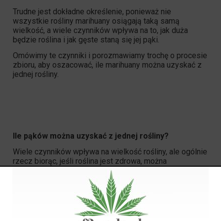
Trudne jest dokładne określenie, ponieważ nie
wszystkie rośliny marihuany osiągają taką samą
wielkość, a wiele czynników wpływa na to, jak duża
będzie roślina i jak gęste staną się jej pąki.
Omówimy te czynniki i porozmawiamy trochę o procesie
zbioru, aby oszacować, ile
marihuany
można uzyskać z
jednej rośliny.
Ile pąków można uzyskać z jednej rośliny?
Wiele czynników wpływa na wielkość rośliny, ale ogólnie
rzecz biorąc, jeśli roślina jest zdrowa, można
spodziewać się następujących plonów z jednej rośliny:
Roślina uprawiana na outdoor
: około 224 gramy.
Roślina uprawiana w indoor
: około 112 gramów.
Warto pamiętać, że są to tylko szacunkowe wartości