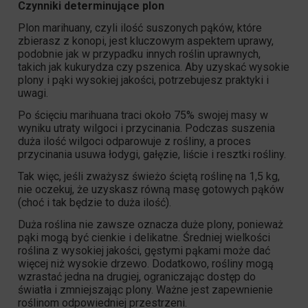
Czynniki determinujące plon
Plon marihuany, czyli ilość suszonych pąków, które
zbierasz z konopi, jest kluczowym aspektem uprawy,
podobnie jak w przypadku innych roślin uprawnych,
takich jak kukurydza czy pszenica. Aby uzyskać wysokie
plony i pąki wysokiej jakości, potrzebujesz praktyki i
uwagi.
Po ścięciu marihuana traci około 75% swojej masy w
wyniku utraty wilgoci i przycinania. Podczas suszenia
duża ilość wilgoci odparowuje z rośliny, a proces
przycinania usuwa łodygi, gałęzie, liście i resztki rośliny.
Tak więc, jeśli zważysz świeżo ściętą roślinę na 1,5 kg,
nie oczekuj, że uzyskasz równą masę gotowych pąków
(choć i tak będzie to duża ilość).
Duża roślina nie zawsze oznacza duże plony, ponieważ
pąki mogą być cienkie i delikatne. Średniej wielkości
roślina z wysokiej jakości, gęstymi pąkami może dać
więcej niż wysokie drzewo. Dodatkowo, rośliny mogą
wzrastać jedna na drugiej, ograniczając dostęp do
światła i zmniejszając plony. Ważne jest zapewnienie
roślinom odpowiedniej przestrzeni.