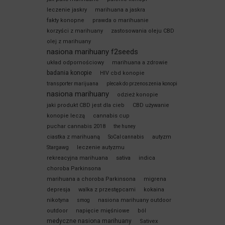
leczenie jaskry
marihuana a jaskra
fakty konopne
prawda o marihuanie
korzyści z marihuany
zastosowania oleju CBD
olej z marihuany
nasiona marihuany f2seeds
układ odpornościowy
marihuana a zdrowie
badania konopie
HIV cbd konopie
transporter marijuana
plecak do przenoszenia konopi
nasiona marihuany
odzież konopie
jaki produkt CBD jest dla cieb
CBD używanie
konopie leczą
cannabis cup
puchar cannabis 2018
the huney
ciastka z marihuaną
autyzm
SoCal cannabis
leczenie autyzmu
Stargawg
rekreacyjna marihuana
sativa
indica
choroba Parkinsona
marihuana a choroba Parkinsona
migrena
depresja
walka z przestępcami
kokaina
nikotyna
nasiona marihuany outdoor
smog
outdoor
napięcie mięśniowe
ból
medyczne nasiona marihuany
Sativex