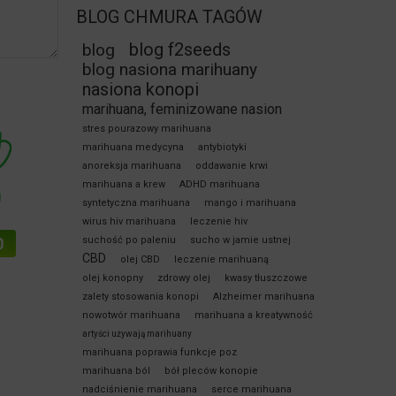
BLOG CHMURA TAGÓW
blog f2seeds
blog
blog nasiona marihuany
nasiona konopi
marihuana, feminizowane nasion
stres pourazowy marihuana
marihuana medycyna
antybiotyki
anoreksja marihuana
oddawanie krwi
marihuana a krew
ADHD marihuana
syntetyczna marihuana
mango i marihuana
wirus hiv marihuana
leczenie hiv
suchość po paleniu
sucho w jamie ustnej
CBD
olej CBD
leczenie marihuaną
olej konopny
zdrowy olej
kwasy tłuszczowe
zalety stosowania konopi
Alzheimer marihuana
nowotwór marihuana
marihuana a kreatywność
artyści używają marihuany
marihuana poprawia funkcje poz
marihuana ból
bół pleców konopie
nadciśnienie marihuana
serce marihuana