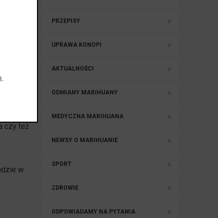
re pod
PRZEPISY
ściej
UPRAWA KONOPI
emem jest
AKTUALNOŚCI
 powinny
.
u bądź w
ODMIANY MARIHUANY
jak i
MEDYCZNA MARIHUANA
a czy też
NEWSY O MARIHUANIE
SPORT
ędzie w
ZDROWIE
ODPOWIADAMY NA PYTANIA