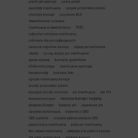
pleśń jak walczyć
szara pleśń
pasożyty marihuana
oprysk przeciwko pleśni
choroby konopi
Leczenie ALS
stwardnienie rozsiane
THC
marihuana a stwardnienie
odporna odmiana marihuany
odmiany dla początkujących
nasiona odporne konopi
objawy po marihuanie
co się dzieje po marihuanie
stoned
ganja objawy
konopie gastrofaza
efekt entourage
marihuana synergia
kanabinoidy
konopie leki
oprysk marihuany konopi
środki przeciwko pleśni
konopie środki ochrony
ph marihuany
złe PH
nasiona konopi i terpeny
terpeny konopie
kwaśne ph
zasadowe ph
perpenes f2seeds
spożywcza konopia
nasiona z CBD
CBD palenie
rzucanie palenia pomocne CBD
papierosy a marihuana
palacze marihuany
kto używa marihuany
statystyczny palacz konopi
jak palić marihuane
palenie konopi