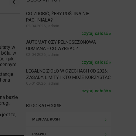
0
CO ZROBIĆ, ŻEBY ROŚLINA NIE
PACHNIAŁA?
02-04-2026 , admin
czytaj całość »
AUTOMAT CZY PEŁNOSEZONOWA
ltaty w
ODMIANA - CO WYBRAĆ?
 bólu
, w
02-04-2026 , admin
ć i jak
czytaj całość »
 sennym.
LEGALNE ZIOŁO W CZECHACH OD 2026:
tancje
ZASADY, LIMITY I KTO MOŻE KORZYSTAĆ
t ona
05-01-2026 , admin
czytaj całość »
 na bazie
rugi,
BLOG KATEGORIE
jest to,
MEDICAL KUSH
PRAWO