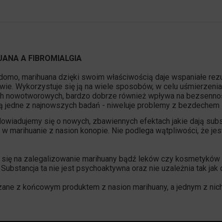
ANA A FIBROMIALGIA
domo, marihuana dzięki swoim właściwością daje wspaniałe rezu
twie. Wykorzystuje się ją na wiele sposobów, w celu
uśmierzenia
ch nowotworowych
, bardzo dobrze również wpływa na bezsennoś
 jedne z najnowszych badań - niweluje problemy z bezdechem
dowiadujemy się o nowych, zbawiennych efektach jakie dają subs
 w marihuanie z nasion konopie. Nie podlega wątpliwości, że jes
je się na zalegalizowanie marihuany bądź leków czy kosmetyków
Substancja ta nie jest psychoaktywna oraz nie uzależnia tak jak d
ne z końcowym produktem z nasion marihuany, a jednym z nich 