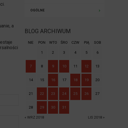
ci.
OGÓLNE
anie, a
BLOG ARCHIWUM
estaje
NIE
PON
WTO
ŚRO
CZW
PIĄ
SOB
ersalności
1
2
3
4
5
6
7
8
9
10
11
12
13
14
15
16
17
18
19
20
21
22
23
24
25
26
27
28
29
30
31
« WRZ 2018
LIS 2018 »