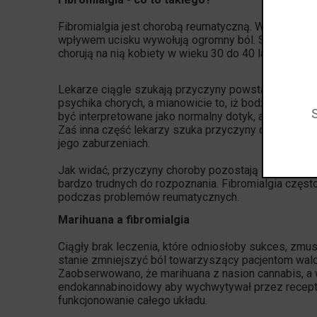
Fibromialgia
jest chorobą reumatyczną. W czasie jej 
wpływem ucisku wywołują ogromny ból. Szacuje się, ż
chorują na nią kobiety w wieku 30 do 40 lat.
Lekarze ciągle szukają przyczyny powstawania bóló
psychika chorych, a mianowicie to, iż bodźce odbie
być interpretowane jako normalny dotyk, a odbierane 
Zaś inna część lekarzy szuka przyczyny choroby w ba
jego zaburzeniach.
Jak widać, przyczyny choroby pozostają ciągle niewy
bardzo trudnych do rozpoznania. Fibromialgia częs
podczas problemów reumatycznych.
Marihuana a fibromialgia
Ciągły brak leczenia, które odniosłoby sukces, zmus
stanie zmniejszyć ból towarzyszący pacjentom wal
Zaobserwowano, że marihuana z nasion cannabis, a w
endokannabinoidowy aby wychwytywał przez recept
funkcjonowanie całego układu.