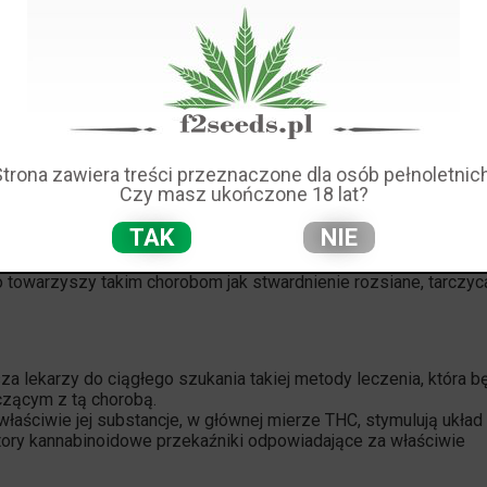
przebiegu na ciele człowieka pojawiają się wrażliwe punkty, któ
e na fibromialgię cierpi około 2 do 4% ludności na świecie. Czę
w które towarzyszą chorobie. Część z nich stwierdza, iż probl
rane przez mózg są źle interpretowane. Dokładniej - owe bodźce
Strona zawiera treści przeznaczone dla osób pełnoletnich
są jako sygnały o silnym bólu.
Czy masz ukończone 18 lat?
kteriach, pasożytach, depresji, w braku odpowiedniej ilości sn
TAK
NIE
jaśnione, co powoduje iż chorobę zalicza się do nieuleczalnych 
to towarzyszy takim chorobom jak
stwardnienie rozsiane
, tarczyc
za lekarzy do ciągłego szukania takiej metody leczenia, która b
czącym z tą chorobą.
łaściwie jej substancje, w głównej mierze THC, stymulują układ
ory kannabinoidowe przekaźniki odpowiadające za właściwie