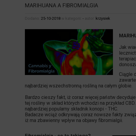
MARIHUANA A FIBROMIALGIA
Dodano:
25-10-2018
w kategorii:
-
autor:
krzysiek
MARIHU
Jak wia
lecznic
terapia
donoszą
Ciągle 
zawarte
najbardziej wszechstronną rośliną na całym globie.
Bardzo cieszy fakt, iż coraz więcej państw decydu
tej rośliny w skład których wchodzi na przykład CBD. 
najbardziej popularny składnik konopi - THC.
Badacze wciąż odkrywają coraz nowsze fakty związa
iż ma zbawienny wpływ na objawy fibromialgii.
Fibromialgia - co to takiego?