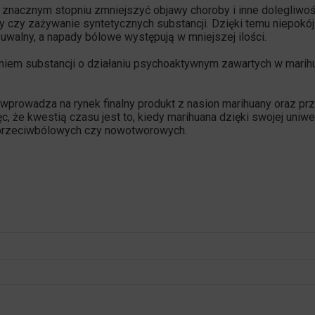
 znacznym stopniu zmniejszyć objawy choroby i inne dolegliwoś
y czy zażywanie syntetycznych substancji. Dzięki temu niepokój
uwalny, a napady bólowe występują w mniejszej ilości.
iem substancji o działaniu psychoaktywnym zawartych w marihu
w wprowadza na rynek finalny produkt z
nasion marihuany
oraz prz
ęc, że kwestią czasu jest to, kiedy marihuana dzięki swojej uniw
h przeciwbólowych czy nowotworowych.