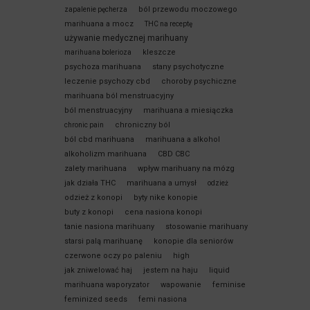
ból przewodu moczowego
zapalenie pęcherza
marihuana a mocz
THC na receptę
używanie medycznej marihuany
kleszcze
marihuana bolerioza
psychoza marihuana
stany psychotyczne
leczenie psychozy cbd
choroby psychiczne
marihuana ból menstruacyjny
ból menstruacyjny
marihuana a miesiączka
chroniczny ból
chronic pain
ból cbd marihuana
marihuana a alkohol
alkoholizm marihuana
CBD CBC
zalety marihuana
wpływ marihuany na mózg
jak działa THC
marihuana a umysł
odzież
odzież z konopi
byty nike konopie
buty z konopi
cena nasiona konopi
tanie nasiona marihuany
stosowanie marihuany
starsi palą marihuanę
konopie dla seniorów
czerwone oczy po paleniu
high
jak zniwelować haj
jestem na haju
liquid
marihuana waporyzator
wapowanie
feminise
feminized seeds
femi nasiona