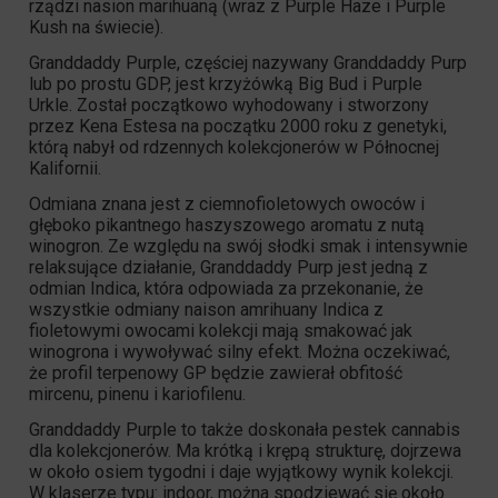
rządzi nasion marihuaną (wraz z Purple Haze i Purple
Kush na świecie).
Granddaddy Purple
, częściej nazywany Granddaddy Purp
lub po prostu GDP, jest krzyżówką Big Bud i Purple
Urkle. Został początkowo wyhodowany i stworzony
przez Kena Estesa na początku 2000 roku z genetyki,
którą nabył od rdzennych kolekcjonerów w Północnej
Kalifornii.
Odmiana znana jest z ciemnofioletowych owoców i
głęboko pikantnego haszyszowego aromatu z nutą
winogron. Ze względu na swój słodki smak i intensywnie
relaksujące działanie, Granddaddy Purp jest jedną z
odmian Indica, która odpowiada za przekonanie, że
wszystkie odmiany naison amrihuany Indica z
fioletowymi owocami kolekcji mają smakować jak
winogrona i wywoływać silny efekt. Można oczekiwać,
że profil terpenowy GP będzie zawierał obfitość
mircenu, pinenu i kariofilenu.
Granddaddy Purple
to także doskonała pestek cannabis
dla kolekcjonerów. Ma krótką i krępą strukturę, dojrzewa
w około osiem tygodni i daje wyjątkowy wynik kolekcji.
W klaserze typu: indoor, można spodziewać się około