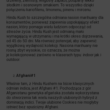
drzewny, ziemisty, wilgotny zapach, podparty lekko
słodkim i sosnowym smakiem. To wszystko dzięki
połączeniu kariofilenu, limonenu, pinenu i mircenu.
Hindu Kush
to szczególna odmiana nasion marihuany dla
konsumentów, ponieważ zapewnia uspokajający efekt
nasion, który pomaga wielu ludziom odpocząć od
stresów życia. Hindu Kush jest odmianą mało
wymagającą w utrzymaniu i ma krótki okres dojrzewania,
od 45 do 50 dni. Ma również potencjał, aby zapewnić
wyjątkową wydajność kolekcji. Nasiona marihuany nie
rosną zbyt wysokie, co oznacza, że można
je kolekcjonować zarówno w klaserach typu: indoor jak i
outdoor.
Afghani#1
Właśnie tam, z Hindu Kushem na liście klasycznych
odmian indica, jest
Afghani #1
. Pochodząca z gór
Afganistanu genetyka afgańska została wykorzystana
do stworzenia tak wielu naszych ulubionych hybryd z
dominacją indici. Twoje ulubione Cookies nie mogłyby
istnieć bez spuścizny Afghani.