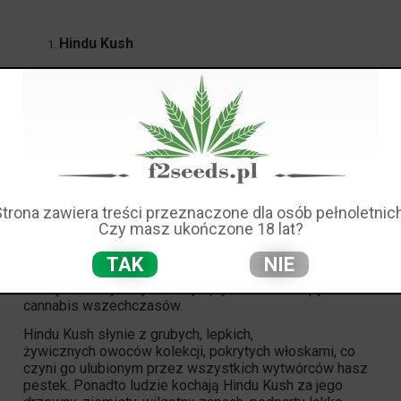
Hindu Kush
Nie można mówić o indicach, nie zaczynając od
klasyków, głównie dlatego, że klasyki są jedynymi
odmianami, które są naprawdę czystą indicą lub sativą.
Wszystko na półkach w dzisiejszych czasach to po
prostu zwykła hybryda.
Hindu Kush
jest jednak tak
czysty, jak czyste indici.
Hindu Kush to czysta odmiana nasion cannabis landrace
indica z pasma górskiego Hindu Kush pomiędzy
Strona zawiera treści przeznaczone dla osób pełnoletnich
Pakistanem a Afganistanem. Odmiana została
Czy masz ukończone 18 lat?
sprowadzona do Stanów Zjednoczonych pod koniec lat
60 i na początku 70, ale została zwiększona w latach 80
TAK
NIE
w Amsterdamie przez prawdziwych kolekcjonerów OG,
którzy stworzyli najbardziej wpływowe szczepy nasion
cannabis wszechczasów.
Hindu Kush
słynie z grubych, lepkich,
żywicznych owoców kolekcji, pokrytych włoskami, co
czyni go ulubionym przez wszystkich wytwórców hasz
pestek. Ponadto ludzie kochają Hindu Kush za jego