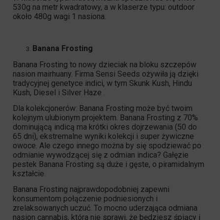
530g na metr kwadratowy, a w klaserze typu: outdoor
około 480g wagi 1 nasiona.
Banana Frosting
Banana Frosting
to nowy dzieciak na bloku szczepów
nasion mairhuany. Firma Sensi Seeds ożywiła ją dzięki
tradycyjnej genetyce indici, w tym Skunk Kush, Hindu
Kush, Diesel i Silver Haze .
Dla kolekcjonerów: Banana Frosting może być twoim
kolejnym ulubionym projektem. Banana Frosting z 70%
dominującą indicą ma krótki okres dojrzewania (50 do
65 dni), ekstremalne wyniki kolekcji i super żywiczne
owoce. Ale czego innego można by się spodziewać po
odmianie wywodzącej się z odmian indica? Gałęzie
pestek Banana Frosting są duże i gęste, o piramidalnym
kształcie.
Banana Frosting
najprawdopodobniej zapewni
konsumentom połączenie podniesionych i
zrelaksowanych uczuć. To mocno uderzająca odmiana
nasion cannabis, która nie sprawi, że będziesz śpiący i