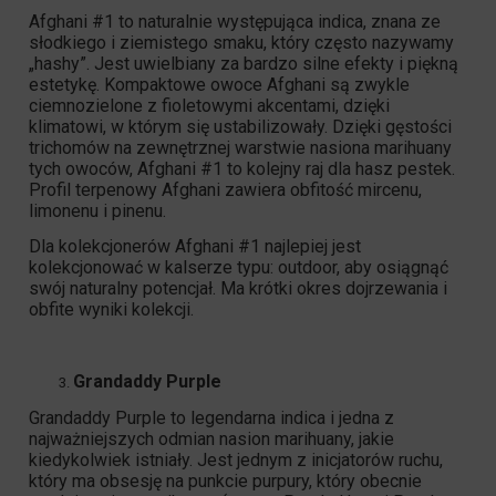
Afghani #1
to naturalnie występująca indica, znana ze
słodkiego i ziemistego smaku, który często nazywamy
„hashy”. Jest uwielbiany za bardzo silne efekty i piękną
estetykę. Kompaktowe owoce Afghani są zwykle
ciemnozielone z fioletowymi akcentami, dzięki
klimatowi, w którym się ustabilizowały. Dzięki gęstości
trichomów na zewnętrznej warstwie nasiona marihuany
tych owoców, Afghani #1 to kolejny raj dla hasz pestek.
Profil terpenowy Afghani zawiera obfitość mircenu,
limonenu i pinenu.
Dla kolekcjonerów Afghani #1 najlepiej jest
kolekcjonować w kalserze typu: outdoor, aby osiągnąć
swój naturalny potencjał. Ma krótki okres dojrzewania i
obfite wyniki kolekcji.
Grandaddy Purple
Grandaddy Purple
to legendarna indica i jedna z
najważniejszych odmian nasion marihuany, jakie
kiedykolwiek istniały. Jest jednym z inicjatorów ruchu,
który ma obsesję na punkcie purpury, który obecnie