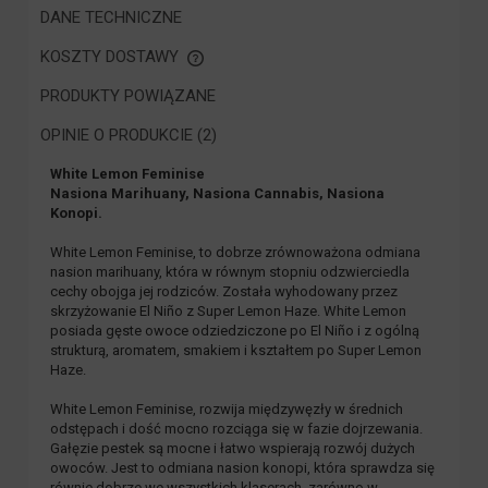
DANE TECHNICZNE
KOSZTY DOSTAWY
CENA NIE ZAWIERA EWENTUALNYCH KOSZTÓW PŁATNOŚCI
PRODUKTY POWIĄZANE
OPINIE O PRODUKCIE (2)
White Lemon Feminise
Nasiona Marihuany, Nasiona Cannabis, Nasiona
Konopi.
White Lemon Feminise, to dobrze zrównoważona odmiana
nasion marihuany, która w równym stopniu odzwierciedla
cechy obojga jej rodziców. Została wyhodowany przez
skrzyżowanie El Niño z Super Lemon Haze. White Lemon
posiada gęste owoce odziedziczone po El Niño i z ogólną
strukturą, aromatem, smakiem i kształtem po Super Lemon
Haze.
White Lemon Feminise, rozwija międzywęzły w średnich
odstępach i dość mocno rozciąga się w fazie dojrzewania.
Gałęzie pestek są mocne i łatwo wspierają rozwój dużych
owoców. Jest to odmiana nasion konopi, która sprawdza się
równie dobrze we wszystkich klaserach, zarówno w