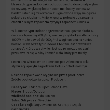
klaserach typu: indoor jak i outdoor. Jest to doskonały wybór
do rozwoju większej ilości nasion marihuany, ponieważ
bardzo łatwo się zakorzenia. Długie owoce stają się gęste i
pokryte są słupkami. Mniej więcej w połowie dojrzewania
emanuje silnym zapachem cytryny i zapachem Skunk-a.
W klaserze typu: indoor dojrzewanie trwa łącznie około 60
dni z wydajnością 900g/m2; więc na przykład światło o mocy
1000W może dawać do 900g/m2 wagi nasiona na koniec
kolekcji w klaserze typu: indoor. Efektem jest prawdziwe
„pnącze”, które trwa chwilę i jest raczej mózgowy, zanim
przekształci się w silny kamień ciała, który jest trwały.
Lecznicza White Lemon Feminise, jest zalecana w celu
stymulacji apetytu, łagodzenia bólu i kontroli nastroju.
Nasiona zapakowane oryginalnie przez producenta.
Źródło pochodzenia opisu: Producent
Genetyka:
El Nino x Super Lemon Haze
Klaser:
Indoor/Outdoor
Wielkość nasiona:
do 130 cm
Subs. Odżywcze:
Wysokie
Czas kolekcji:
Dojrzewanie: 55-63 dni, początek
października