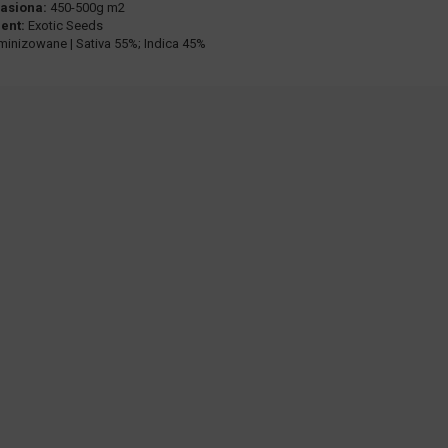
asiona:
450-500g m2
ent:
Exotic Seeds
inizowane | Sativa 55%; Indica 45%