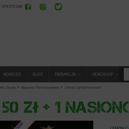
l. 575 275 228
NOWOŚCI
BLOG
FARMACJA
HEADSHOP
»
»
otic Seeds
Nasiona | Feminizowane
Lemon Candy Feminise
LEMON C