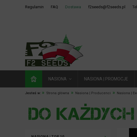
Regulamin
FAQ
Dostawa
f2seeds@f2seeds.pl
Te
NASIONA
NASIONA | PROMOCJE
»
»
»
Jesteś w:
Strona główna
Nasiona | Producenci
Nasiona | Ex
NASIONA | TOP 10