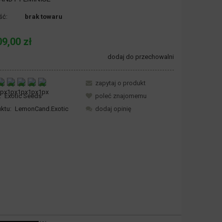
ść:
brak towaru
09,00 zł
dodaj do przechowalni
zapytaj o produkt
:
Exotic Seeds
poleć znajomemu
ktu:
LemonCand.Exotic
dodaj opinię