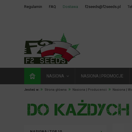
Regulamin
FAQ
Dostawa
f2seeds@f2seeds.pl
Te
NASIONA
NASIONA | PROMOCJE
»
»
»
Jesteś w:
Strona główna
Nasiona | Producenci
Nasiona | W
NASIONA | TOP 10