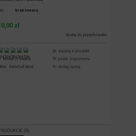
ść:
brak towaru
10,00 zł
dodaj do przechowalni
zapytaj o produkt
:
World Of Seeds
poleć znajomemu
ktu:
SativColl.WoS
dodaj opinię
 PRODUKCIE (0)