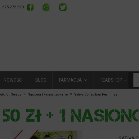
l. 575 275 228
NOWOŚCI
BLOG
FARMACJA
HEADSHOP
»
»
orld Of Seeds
Nasiona | Feminizowane
Sativa Collection Feminise
SATIVA C