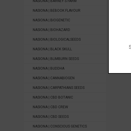
NASIONA | BARNEY'S FARM
Sativa
Nasion
NASIONA | BEBOOK FLAVOUR
NASIONA | BIOGENETIC
Sativa 
2x
Wild
NASIONA | BIOHAZARD
2x
Amne
2x
Stra
NASIONA | BIOLOGICALSEEDS
2x
New 
NASIONA | BLACK SKULL
Nasiona
Źródło 
NASIONA | BLIMBURN SEEDS
NASIONA | BUDDHA
NASIONA | CANNABIOGEN
NASIONA | CARPATHIANS SEEDS
NASIONA | CBD BOTANIC
NASIONA | CBD CREW
NASIONA | CBD SEEDS
NASIONA | CONSCIOUS GENETICS