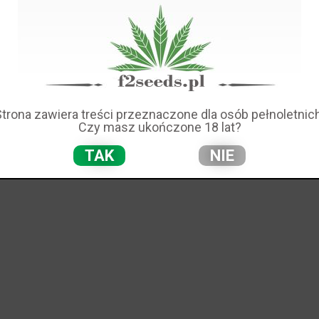
 Collection Feminise (SPECIAL COLLECTIONS)
a Marihuany, Nasiona Cannabis, Nasiona Konopi.
Collection zawiera:
 Thailand Feminise
sia Feminise
wberry Blue Feminise
York 47 Feminise
Strona zawiera treści przeznaczone dla osób pełnoletnich
Czy masz ukończone 18 lat?
 zapakowane oryginalnie przez producenta.
pochodzenia opisu: Producent
TAK
NIE