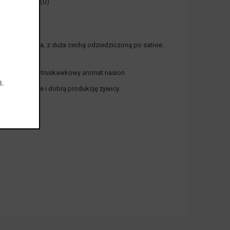
 PRODUKCIE (0)
 nasion indica, z duża cechą odziedziczoną po sativie.
i ma cytrusowo-truskawkowy aromat nasion.
.
eż grube owoce i dobrą produkcję żywicy.