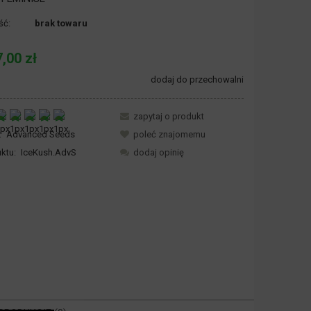
ść:
brak towaru
,00 zł
dodaj do przechowalni
zapytaj o produkt
:
Advanced Seeds
poleć znajomemu
ktu:
IceKush.AdvS
dodaj opinię