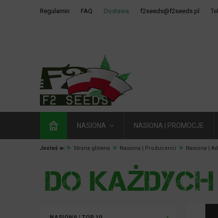
Regulamin
FAQ
Dostawa
f2seeds@f2seeds.pl
Te
NASIONA
NASIONA | PROMOCJE
»
»
»
Jesteś w:
Strona główna
Nasiona | Producenci
Nasiona | A
NASIONA | TOP 10