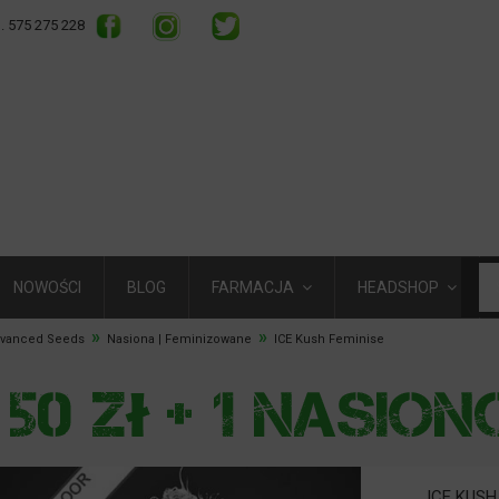
l. 575 275 228
NOWOŚCI
BLOG
FARMACJA
HEADSHOP
»
»
dvanced Seeds
Nasiona | Feminizowane
ICE Kush Feminise
ICE KUSH