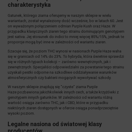
charakterystyka
Gatunek, którego ziarna oferujemy w naszym sklepie w wielu
wariantach, został wynaleziony dość wcześnie, bo w latach 60. Jest
on wyważonym połączeniem odmian Purple Kush oraz Haze. W
przypadku klasycznych ziaren tego strainu dominującym genotypem
jest sativa. Jej stosunek do indici to mniej więcej 85%/15%, jednak te
proporcje mogą być inne w zależności od wariantu ziaren.
Szacuje się, że poziom THC wynosi w nasionach Purple Haze waha
się w granicach od 14% do 23%. To hybryda, która świetnie sprawdzi
się w różnych typach kolekcji – zarówno wewnętrznych, jak i
zewnętrznych. Specjaliści odpowiedzialni za powstanie tego strainu
uzyskali pestki odporne na szkodliwe oddziaływanie warunków
atmosferycznych czy bakterii mogących wywoływać szkody.
W naszym sklepie znajdują się "czyste" ziarna Purple
Haze pozbawiona jakichkolwiek innych cech, a także krzyżówki z
genotypem innych gatunków. W zależności od wariantu różną
wartość osiąga zarówno THC, jak i CBD, które w przypadku
niektórych ziaren dostępnych w ofercie osiąga ponadprzeciętnie
wysoki poziom.
Legalne nasiona od światowej klasy
producentów