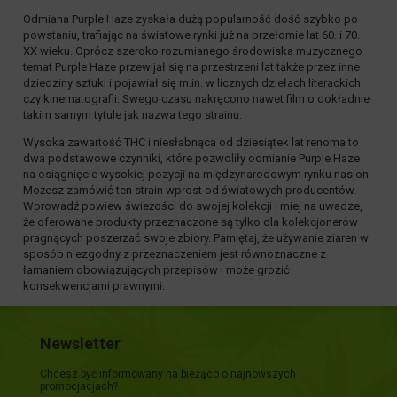
Odmiana Purple Haze zyskała dużą popularność dość szybko po
powstaniu, trafiając na światowe rynki już na przełomie lat 60. i 70.
XX wieku. Oprócz szeroko rozumianego środowiska muzycznego
temat Purple Haze przewijał się na przestrzeni lat także przez inne
dziedziny sztuki i pojawiał się m.in. w licznych dziełach literackich
czy kinematografii. Swego czasu nakręcono nawet film o dokładnie
takim samym tytule jak nazwa tego strainu.
Wysoka zawartość THC i niesłabnąca od dziesiątek lat renoma to
dwa podstawowe czynniki, które pozwoliły odmianie Purple Haze
na osiągnięcie wysokiej pozycji na międzynarodowym rynku nasion.
Możesz zamówić ten strain wprost od światowych producentów.
Wprowadź powiew świeżości do swojej kolekcji i miej na uwadze,
że oferowane produkty przeznaczone są tylko dla kolekcjonerów
pragnących poszerzać swoje zbiory. Pamiętaj, że używanie ziaren w
sposób niezgodny z przeznaczeniem jest równoznaczne z
łamaniem obowiązujących przepisów i może grozić
konsekwencjami prawnymi.
Newsletter
Chcesz być informowany na bieżąco o najnowszych
promocjacjach?