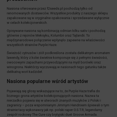
Nasiona oferowane przez f2seeds.pl pochodzą tylko od
renomowanych dostawców. Wszystkie produkty z naszego sklepu
zapakowane są w oryginalne opakowania i sprzedawane wyłącznie
w celach kolekcjonerskich.
Opisywane nasiona są kombinacją odmian kilku sativ i pochodzą
głównie z rejonów Meksyku, Kolumbii oraz Tajlandii. To
międzynarodowe połączenie wpłynęło zapewne na właściwości
wszystkich strainów Purple Haze.
Świeżość cytrusów i ziół podkreślona została delikatnym aromatem
lawendy, który z kolei świetnie komponuje się z pełnymi świeżości,
owocowymi zapachami przywodzącymi na myśl borówki oraz
winogrona. Niektórzy wyczuwają w nasionach tego gatunku także
delikatną woń kadzideł.
Nasiona popularne wśród artystów
Pojawiają się głosy wskazujące na to, że Purple Haze trafia do
licznego grona artystów kolekcjonujących nasiona. Nazwa ta
nierzadko pojawia się w utworach znanych muzyków z Polski i
zagranicy – poza wspomnianym Jimmym Hendrixem śpiewali o tym
strainie tacy wykonawcy jak np. polski raper O.S.T.R, legendarny
zespół rockowy The Cure czy brytyjski duet Groove Armada.