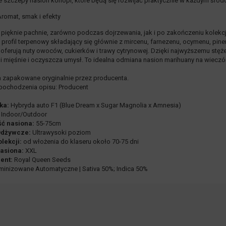
te szczepy nasion konopi, które będą się rozwijać praktycznie w każdym środ
romat, smak i efekty
1 pięknie pachnie, zarówno podczas dojrzewania, jak i po zakończeniu kolekc
 profil terpenowy składający się głównie z mircenu, farnezenu, ocymenu, pine
 oferują nuty owoców, cukierków i trawy cytrynowej. Dzięki najwyższemu stęże
oi mięśnie i oczyszcza umysł. To idealna odmiana nasion marihuany na wieczór
 zapakowane oryginalnie przez producenta.
pochodzenia opisu: Producent
ka:
Hybryda auto F1 (Blue Dream x Sugar Magnolia x Amnesia)
Indoor/Outdoor
ść nasiona:
55-75cm
Odżywcze:
Ultrawysoki poziom
lekcji:
od włożenia do klaseru około 70-75 dni
asiona:
XXL
ent:
Royal Queen Seeds
inizowane Automatyczne | Sativa 50%; Indica 50%