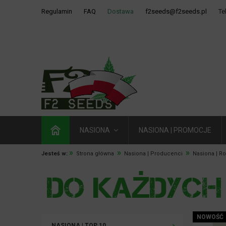
Regulamin
FAQ
Dostawa
f2seeds@f2seeds.pl
Te
NASIONA
NASIONA | PROMOCJE
»
»
»
Jesteś w:
Strona główna
Nasiona | Producenci
Nasiona | R
NOWOŚĆ
NASIONA | TOP 10