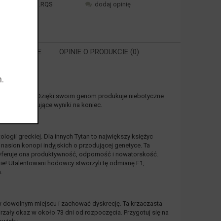
ktu:
aTitanF1.RQS
dodaj opinię
 POWIĄZANE
OPINIE O PRODUKCIE (0)
.
RA EWENTUALNYCH
ŚCI
linii hybryd F1. Dzięki swoim genom produkuje niebotyczne
wniają imponujące wyniki na koniec.
logii greckiej. Dla innych Tytan to największy księżyc
 nasion konopi indyjskich o przodującej genetyce. Ta
Oferuje ona produktywność, odporność i nowatorskość.
nie! Utalentowani hodowcy stworzyli tę odmianę F1,
.
 w dowolnym miejscu i zachować dyskrecję. Ta krzaczasta
ojrzały okaz w około 73 dni od rozpoczęcia. Przygotuj się na