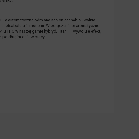
owisku.
ji. Ta automatyczna odmiana nasion cannabis uwalnia
nu, bisabololu i limonenu. W połączeniu te aromatyczne
niu THC w naszej gamie hybryd, Titan F1 wywołuje efekt,
, po długim dniu w pracy.