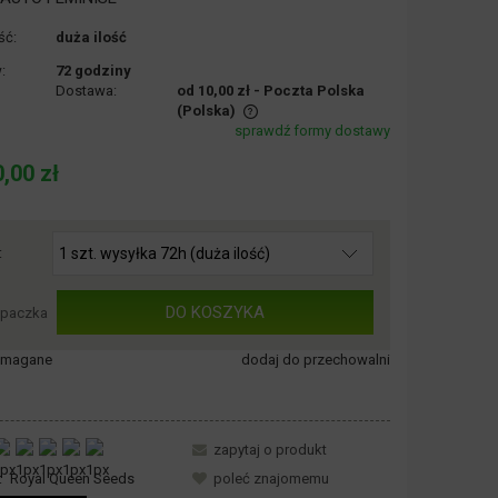
ść:
duża ilość
:
72 godziny
Dostawa:
od 10,00 zł
- Poczta Polska
(Polska)
sprawdź formy dostawy
nie zawiera ewentualnych kosztów
,00 zł
ości
:
DO KOSZYKA
paczka
wymagane
dodaj do przechowalni
zapytaj o produkt
:
Royal Queen Seeds
poleć znajomemu