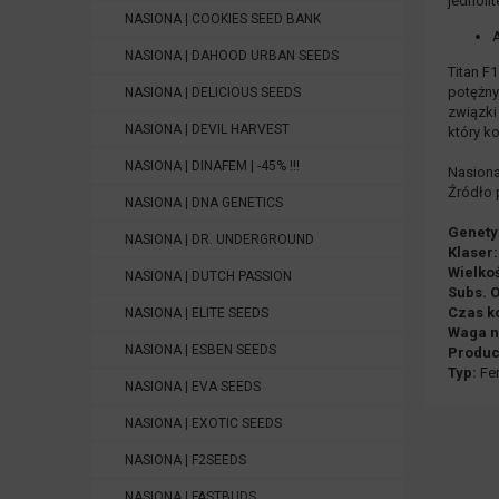
jednoli
NASIONA | COOKIES SEED BANK
A
NASIONA | DAHOOD URBAN SEEDS
Titan F
potężny
NASIONA | DELICIOUS SEEDS
związki
NASIONA | DEVIL HARVEST
który k
NASIONA | DINAFEM | -45% !!!
Nasiona
Źródło 
NASIONA | DNA GENETICS
Genety
NASIONA | DR. UNDERGROUND
Klaser:
Wielko
NASIONA | DUTCH PASSION
Subs. 
Czas ko
NASIONA | ELITE SEEDS
Waga n
NASIONA | ESBEN SEEDS
Produc
Typ:
Fem
NASIONA | EVA SEEDS
NASIONA | EXOTIC SEEDS
NASIONA | F2SEEDS
NASIONA | FASTBUDS