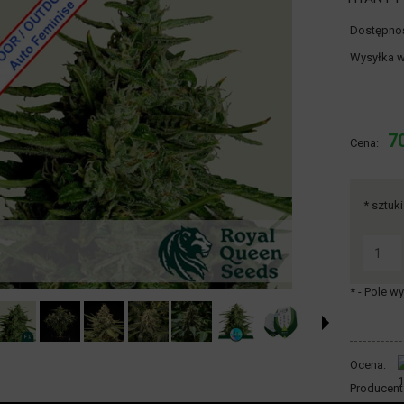
Dostępno
Wysyłka w
Cena 
70
Cena:
płatn
*
sztuki
*
- Pole 
Ocena:
Producent