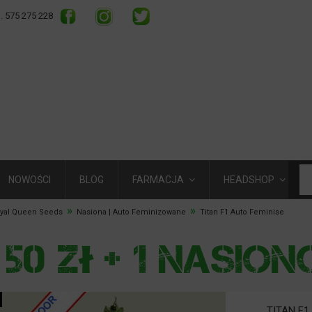
l. 575 275 228
NOWOŚCI
BLOG
FARMACJA
HEADSHOP
»
»
oyal Queen Seeds
Nasiona | Auto Feminizowane
Titan F1 Auto Feminise
TITAN F1