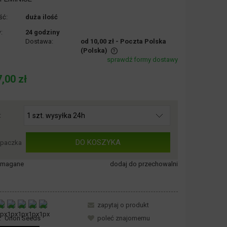
ść:
duża ilość
:
24 godziny
Dostawa:
od 10,00 zł
- Poczta Polska
(Polska)
sprawdź formy dostawy
nie zawiera ewentualnych kosztów
,00 zł
ości
:
DO KOSZYKA
paczka
wymagane
dodaj do przechowalni
zapytaj o produkt
:
Orion Seeds
poleć znajomemu