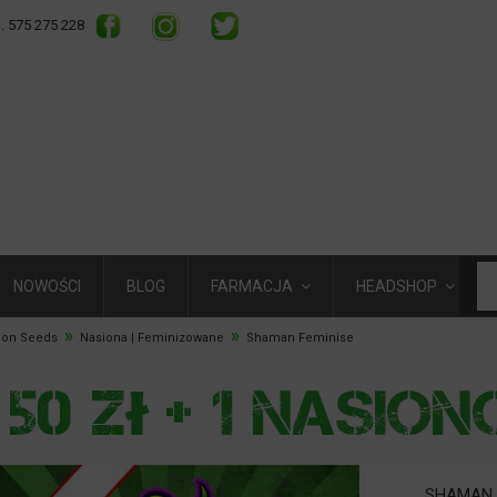
l. 575 275 228
NOWOŚCI
BLOG
FARMACJA
HEADSHOP
»
»
rion Seeds
Nasiona | Feminizowane
Shaman Feminise
SHAMAN 