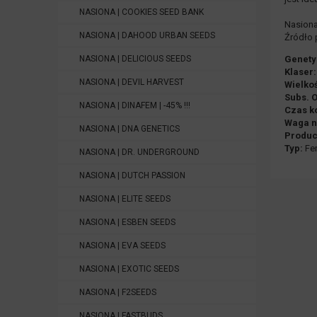
NASIONA | COOKIES SEED BANK
Nasiona
NASIONA | DAHOOD URBAN SEEDS
Źródło 
NASIONA | DELICIOUS SEEDS
Genety
Klaser:
NASIONA | DEVIL HARVEST
Wielko
Subs. 
NASIONA | DINAFEM | -45% !!!
Czas ko
Waga n
NASIONA | DNA GENETICS
Produc
Typ:
Fem
NASIONA | DR. UNDERGROUND
NASIONA | DUTCH PASSION
NASIONA | ELITE SEEDS
NASIONA | ESBEN SEEDS
NASIONA | EVA SEEDS
NASIONA | EXOTIC SEEDS
NASIONA | F2SEEDS
NASIONA | FASTBUDS