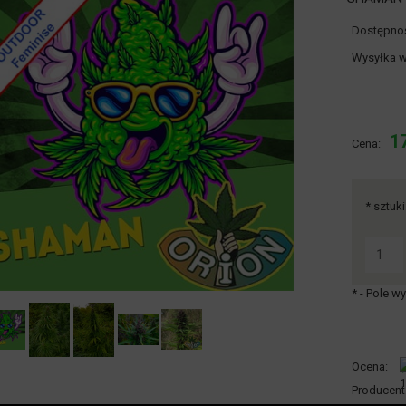
Dostępno
Wysyłka w
Cena 
17
Cena:
płatn
*
sztuki
*
- Pole 
Ocena:
Producent