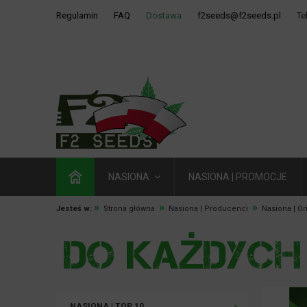
Regulamin
FAQ
Dostawa
f2seeds@f2seeds.pl
Te
NASIONA
NASIONA | PROMOCJE
»
»
»
Jesteś w:
Strona główna
Nasiona | Producenci
Nasiona | O
NASIONA | TOP 10