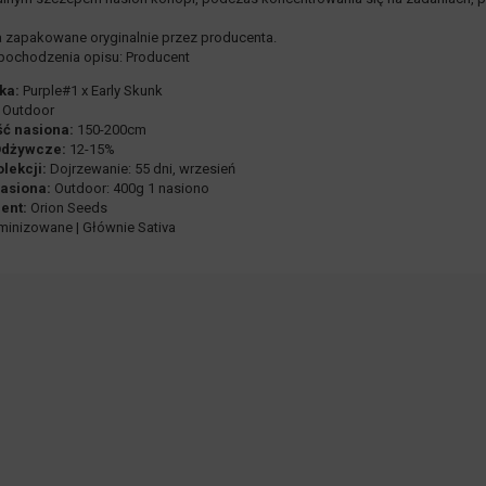
 zapakowane oryginalnie przez producenta.
pochodzenia opisu: Producent
ka:
Purple#1 x Early Skunk
Outdoor
ść nasiona:
150-200cm
Odżywcze:
12-15%
lekcji:
Dojrzewanie: 55 dni, wrzesień
asiona:
Outdoor: 400g 1 nasiono
ent:
Orion Seeds
inizowane | Głównie Sativa