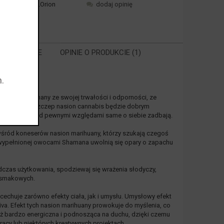
ktu:
Shaman.Orion
dodaj opinię
 POWIĄZANE
OPINIE O PRODUKCIE (1)
.
RA EWENTUALNYCH
ŚCI
uany jest znany ze swojej trwałości i odporności, ze
rawić, że ten szczep nasion cannabis będzie dobrym
nia, które pod pewnymi względami same o siebie zadbają.
wśród koneserów nasion marihuany, którzy szukają czegoś
by wypełnionej owocami Shamana uwolnią się opary o zapachu
czas użytkowania, spodziewaj się wrażenia słodyczy,
h smakowych.
echuje zarówno efekty ciała, jak i umysłu. Umysłowy efekt
iva. Efekt tych nasion marihuany prowokuje do myślenia, co
nież bardzo energiczna i podnosząca na duchu, dzięki czemu
acy lub niektórych kreatywnych projektach.