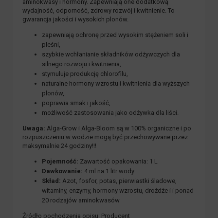
aminokwasy i hormony. Zapewniają one dodatkową
wydajność, odporność, zdrowy rozwój i kwitnienie. To
gwarancja jakości i wysokich plonów.
zapewniają ochronę przed wysokim stężeniem soli i
pleśni,
szybkie wchłanianie składników odżywczych dla
silnego rozwoju i kwitnienia,
stymuluje produkcję chlorofilu,
naturalne hormony wzrostu i kwitnienia dla wyższych
plonów,
poprawia smak i jakość,
możliwość zastosowania jako odżywka dla liści.
Uwaga:
Alga-Grow i Alga-Bloom są w 100% organiczne i po
rozpuszczeniu w wodzie mogą być przechowywane przez
maksymalnie 24 godziny!!!
Pojemność:
Zawartość opakowania: 1 L
Dawkowanie:
4 ml na 1 litr wody
Skład:
Azot, fosfor, potas, pierwiastki śladowe,
witaminy, enzymy, hormony wzrostu, drożdże i i ponad
20 rodzajów aminokwasów
Źródło pochodzenia opisu: Producent