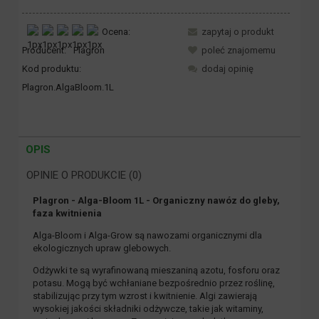
Ocena:
zapytaj o produkt
Producent:
Plagron
poleć znajomemu
Kod produktu:
dodaj opinię
Plagron.AlgaBloom.1L
OPIS
OPINIE O PRODUKCIE (0)
Plagron - Alga-Bloom 1L - Organiczny nawóz do gleby,
faza kwitnienia
Alga-Bloom i Alga-Grow są nawozami organicznymi dla
ekologicznych upraw glebowych.
Odżywki te są wyrafinowaną mieszaniną azotu, fosforu oraz
potasu. Mogą być wchłaniane bezpośrednio przez roślinę,
stabilizując przy tym wzrost i kwitnienie. Algi zawierają
wysokiej jakości składniki odżywcze, takie jak witaminy,