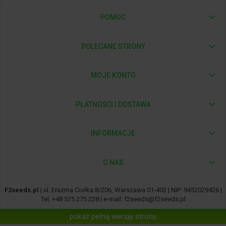
POMOC
POLECANE STRONY
MOJE KONTO
PŁATNOŚCI I DOSTAWA
INFORMACJE
O NAS
F2seeds.pl
| ul. Erazma Ciołka 8/206, Warszawa 01-402 | NIP: 9452029426 |
Tel.
+48 575 275 228
| e-mail:
f2seeds@f2seeds.pl
pokaż pełną wersję strony