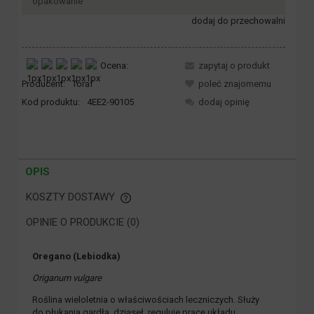
opakowanie
dodaj do przechowalni
Ocena:
zapytaj o produkt
Producent:
Toraf
poleć znajomemu
Kod produktu:
4EE2-90105
dodaj opinię
OPIS
KOSZTY DOSTAWY
CENA NIE ZAWIERA EWENTUALNYCH KOSZTÓW PŁATNOŚCI
OPINIE O PRODUKCIE (0)
Oregano (Lebiodka)
Origanum vulgare
Roślina wieloletnia o właściwościach leczniczych. Służy
do płukania gardła, dziąseł, reguluje pracę układu