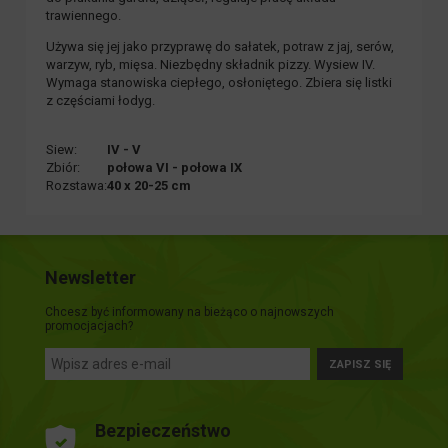
trawiennego.
Używa się jej jako przyprawę do sałatek, potraw z jaj, serów,
warzyw, ryb, mięsa. Niezbędny składnik pizzy. Wysiew IV.
Wymaga stanowiska ciepłego, osłoniętego. Zbiera się listki
z częściami łodyg.
Siew:
IV - V
Zbiór:
połowa VI - połowa IX
Rozstawa:
40 x 20-25 cm
Newsletter
Chcesz być informowany na bieżąco o najnowszych
promocjacjach?
ZAPISZ SIĘ
Bezpieczeństwo