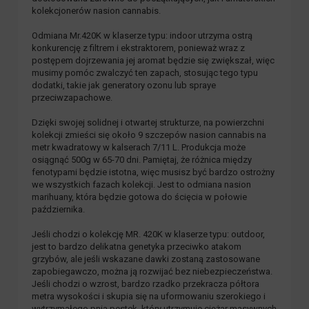
kolekcjonerów nasion cannabis.
Odmiana Mr.420K w klaserze typu: indoor utrzyma ostrą
konkurencję z filtrem i ekstraktorem, ponieważ wraz z
postępem dojrzewania jej aromat będzie się zwiększał, więc
musimy pomóc zwalczyć ten zapach, stosując tego typu
dodatki, takie jak generatory ozonu lub spraye
przeciwzapachowe.
Dzięki swojej solidnej i otwartej strukturze, na powierzchni
kolekcji zmieści się około 9 szczepów nasion cannabis na
metr kwadratowy w kalserach 7/11 L. Produkcja może
osiągnąć 500g w 65-70 dni. Pamiętaj, że różnica między
fenotypami będzie istotna, więc musisz być bardzo ostrożny
we wszystkich fazach kolekcji. Jest to odmiana nasion
marihuany, która będzie gotowa do ścięcia w połowie
października.
Jeśli chodzi o kolekcję MR. 420K w klaserze typu: outdoor,
jest to bardzo delikatna genetyka przeciwko atakom
grzybów, ale jeśli wskazane dawki zostaną zastosowane
zapobiegawczo, można ją rozwijać bez niebezpieczeństwa.
Jeśli chodzi o wzrost, bardzo rzadko przekracza półtora
metra wysokości i skupia się na uformowaniu szerokiego i
wytrzymałego pnia pestek, który utrzymuje ciężar masywnych