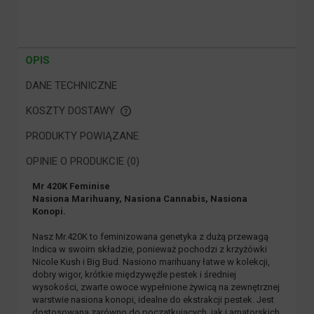
OPIS
DANE TECHNICZNE
KOSZTY DOSTAWY
CENA NIE ZAWIERA EWENTUALNYCH KOSZTÓW PŁATNOŚCI
PRODUKTY POWIĄZANE
OPINIE O PRODUKCIE (0)
Mr 420K Feminise
Nasiona Marihuany, Nasiona Cannabis, Nasiona
Konopi.
Nasz Mr.420K to feminizowana genetyka z dużą przewagą
Indica w swoim składzie, ponieważ pochodzi z krzyżówki
Nicole Kush i Big Bud. Nasiono marihuany łatwe w kolekcji,
dobry wigor, krótkie międzywęźle pestek i średniej
wysokości, zwarte owoce wypełnione żywicą na zewnętrznej
warstwie nasiona konopi, idealne do ekstrakcji pestek. Jest
dostosowana zarówno do początkujących, jak i amatorskich