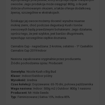
owoców. Jego produkcja może osiągnąć 800g, o ile jest
dobrze uformowanym okazem, a także oferuje dodatkową
żywicę, szczególnie w ekstrakcjach.
Ściskając jej owoce możemy docenić wyraźne niuanse
mokrej ziemi, choć podczas degustacji Kush i tonów
owocowych będą prawdziwymi bohaterami. Jego działanie,
oprócz tego, że jest szybkie, jest bardzo długotrwałe,
wywołując szczególnie ciężkie doznania.
Cannabis Cup - nagradzana: 2-krotnie, ostatnio - 1º Castellón
Cannabis Cup 2019 Indoor
Nasiona zapakowane oryginalnie przez producenta.
Źródło pochodzenia opisu: Producent
Genetyka:
Nicole Kush x Big Bud
Klaser:
Indoor/Outdoor późny
Wysokość:
średnia
Czas kolekcji:
Dojrzewanie: 65-70 dni, połowa października
Waga nasiona:
Indoor: 500g m2 | Outdoor: 800g 1 nasiono
Producent:
Mr. Hide Seeds
Typ:
Feminizowane | Sativa 15%; Indica 85%