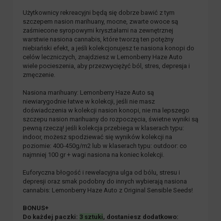
Użytkownicy rekreacyjni będą się dobrze bawić z tym
szczepem nasion marihuany, mocne, zwarte owoce są
zaśmiecone syropowymi kryształami na zewnętrznej
warstwie nasiona cannabis, które tworzą ten potężny
niebiański efekt, a jeśli kolekcjonujesz te nasiona konopi do
celów leczniczych, znajdziesz w Lemonberry Haze Auto
wiele pocieszenia, aby przezwyciężyć ból, stres, depresja i
zmęczenie.
Nasiona marihuany: Lemonberry Haze Auto są
niewiarygodnie łatwe w kolekcji, jeśli nie masz
doświadczenia w kolekcji nasion konopi, nie ma lepszego
szczepu nasion marihuany do rozpoczęcia, świetne wyniki są
pewną rzeczą! jeśli kolekcja przebiega w klaserach typu:
indoor, możesz spodziewać się wyników kolekcji na
poziomie: 400-450g/m2 lub w klaserach typu: outdoor: co
najmniej 100 gr + wagi nasiona na koniec kolekcji.
Euforyczna błogość i rewelacyjna ulga od bólu, stresu i
depresji oraz smak podobny do innych wybierają nasiona
cannabis: Lemonberry Haze Auto z Original Sensible Seeds!
BONUS+
Do każdej paczki:
3 sztuki
, dostaniesz dodatkowo: