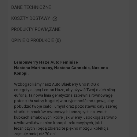
DANE TECHNICZNE
KOSZTY DOSTAWY
CENA NIE ZAWIERA EWENTUALNYCH KOSZTÓW PŁATNOŚCI
PRODUKTY POWIĄZANE
OPINIE O PRODUKCIE (0)
LemonBerry Haze Auto Feminise
Nasiona Marihuany, Nasiona Cannabis, Nasiona
Konopi.
Wzbogaciliśmy nasz Auto Blueberry Ghost OG o
energetyzującą Lemon Haze, aby ożywić Twój dzień silną
euforią. Ta nowa linia genetyczna zapewnia równowagę
potencjału sativy bogatej w przyjemność mózgową, aby
pobudzić twoje ciało i umysł oraz pozostawić cały szereg
słodkich smaków owocowych tańczących na twoich
kubkach smakowych, które, jak wiemy, uspokoją zarówno
użytkowników nasion konopi - rekreacyjnych, jak i
leczniczych i będą zbierać te piękno mózgu, kolekcja
zajmuje mniej niż 70 dni.