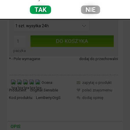
TAK
NIE
*
sztuki:
DO KOSZYKA
paczka
*
- Pole wymagane
dodaj do przechowalni
Ocena:
zapytaj o produkt
Producent:
Original Sensible
poleć znajomemu
Kod produktu:
LemBerry.OrgS
dodaj opinię
OPIS