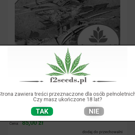
Strona zawiera treści przeznaczone dla osób pełnoletnich
Czy masz ukończone 18 lat?
Dostępność:
brak towaru
TAK
NIE
85,00 zł
Cena:
dodaj do przechowalni