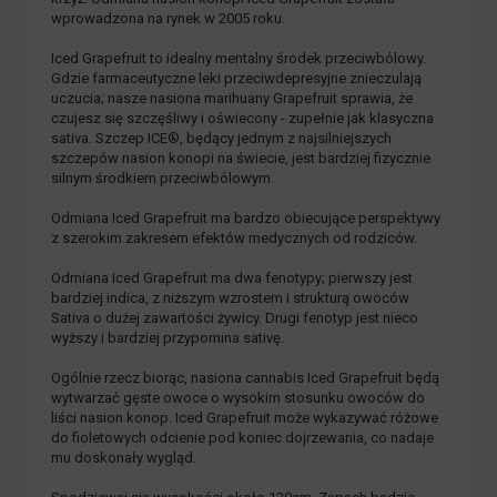
wprowadzona na rynek w 2005 roku.
Iced Grapefruit to idealny mentalny środek przeciwbólowy.
Gdzie farmaceutyczne leki przeciwdepresyjne znieczulają
uczucia; nasze nasiona marihuany Grapefruit sprawia, że
czujesz się szczęśliwy i oświecony - zupełnie jak klasyczna
sativa. Szczep ICE®, będący jednym z najsilniejszych
szczepów nasion konopi na świecie, jest bardziej fizycznie
silnym środkiem przeciwbólowym.
Odmiana Iced Grapefruit ma bardzo obiecujące perspektywy
z szerokim zakresem efektów medycznych od rodziców.
Odmiana Iced Grapefruit ma dwa fenotypy; pierwszy jest
bardziej indica, z niższym wzrostem i strukturą owoców
Sativa o dużej zawartości żywicy. Drugi fenotyp jest nieco
wyższy i bardziej przypomina sativę.
Ogólnie rzecz biorąc, nasiona cannabis Iced Grapefruit będą
wytwarzać gęste owoce o wysokim stosunku owoców do
liści nasion konop. Iced Grapefruit może wykazywać różowe
do fioletowych odcienie pod koniec dojrzewania, co nadaje
mu doskonały wygląd.