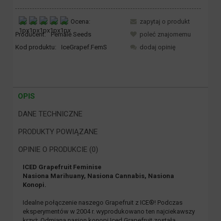
Ocena:
zapytaj o produkt
Producent:
Female Seeds
poleć znajomemu
Kod produktu:
IceGrapef.FemS
dodaj opinię
OPIS
DANE TECHNICZNE
PRODUKTY POWIĄZANE
OPINIE O PRODUKCIE (0)
ICED Grapefruit Feminise
Nasiona Marihuany, Nasiona Cannabis, Nasiona
Konopi.
Idealne połączenie naszego Grapefruit z ICE®! Podczas
eksperymentów w 2004 r. wyprodukowano ten najciekawszy
krzyż. Odmiana nasion konopi Iced Grapefruit została