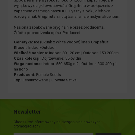
Spodziewaj się wysokości około 120cm. Zapach będzie
wyjątkowy dzięki owocowości Grejpfruta w połączeniu z
zapachem czarnego haszu ICE. Pyszny słodki, głęboko
różowy smak Grejpfruta z nutą banana i ziemistym akcentem.
Nasiona zapakowane oryginalnie przez producenta.
Źródło pochodzenia opisu: Producent
Genetyka:
Ice (Skunk x White Widow) line x Grapefruit
Klaser:
Indoor/Outdoor
Wielkość nasiona:
Indoor: 80-120 cm | Outdoor: 150-200cm
Czas kolekcji:
Dojrzewanie: 55-63 dni
Waga nasiona:
Indoor: 550-650g m2 | Outdoor: 300-400g 1
nasiono
Producent:
Female Seeds
Typ:
Feminizowane | Głównie Sativa
Newsletter
Chcesz być informowany na bieżąco o najnowszych
promocjacjach?