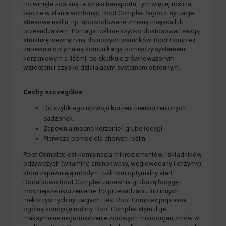
rozwinięte zostaną te szlaki transportu, tym więcej roślina
będzie w stanie wchłonąć. Root Complex łagodzi sytuacje
stresowe roślin, np. spowodowane zmianą miejsca lub
przesadzaniem. Pomaga roślinie szybko dostosować swoją
strukturę wewnętrzną do nowych warunków. Root Complex
zapewnia optymalną komunikację pomiędzy systemem
korzeniowym a liśćmi, co skutkuje zrównoważonym
wzrostem i szybko działającym systemem obronnym.
Cechy szczególne:
Do szybkiego rozwoju korzeni nieukorzenionych
sadzonek.
Zapewnia mocne korzenie i grube łodygi.
Pierwsza pomoc dla chorych roślin.
Root Complex jest kombinacją mikroelementów i składników
odżywczych (witaminy, aminokwasy, węglowodany i enzymy),
które zapewniają młodym roślinom optymalny start.
Dodatkowo Root Complex zapewnia grubszą łodygę i
mocniejsze ukorzenienie. Po przesadzaniu lub innych
niekorzystnych sytuacjach Hesi Root Complex poprawia
ogólną kondycję rośliny. Root Complex stymuluje
maksymalne nagromadzenie zdrowych mikroorganizmów w