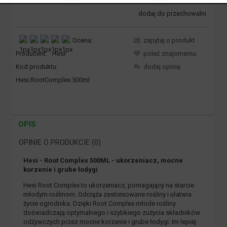
dodaj do przechowalni
Ocena:
zapytaj o produkt
Producent:
Hesi
poleć znajomemu
Kod produktu:
dodaj opinię
Hesi.RootComplex.500ml
OPIS
OPINIE O PRODUKCIE (0)
Hesi - Root Complex 500ML - ukorzeniacz, mocne
korzenie i grube łodygi
Hesi Root Complex to ukorzeniacz, pomagający na starcie
młodym roślinom. Odciąża zestresowane rośliny i ułatwia
życie ogrodnika. Dzięki Root Complex młode rośliny
doświadczają optymalnego i szybkiego zużycia składników
odżywczych przez mocne korzenie i grube łodygi. Im lepiej