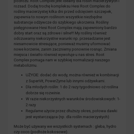
podłożu. Root Complex jest idealny dla roślin macierzystych i
rozsad. Dodaj trochę kompleksu Hesi Root Complex do
rośliny macierzystej kilka dni przed odcięciem szczepek,
zapewnia to nowym roślinom wszystkie niezbędne
substancje odżywcze do szybkiego ukorzenia. Rośliny
pielęgnowane Hesi Root Complex mają zapewniony bardzo
dobry start oraz są zdrowe i silne!!! My rośliny również
odczuwamy niekorzystne warunki np. przesadzanie jest
niesamowicie stresujące, ponieważ musimy uformować
nowe korzenie, zanim zaczniemy ponownie rosnąc. Zmiana
miejsca i światło również wywołuje u nas stres. Root
Complex pomaga nam w szybkiej normalizacji naszego
metabolizmu.
UŻYCIE: dodać do wody, można również w kombinacji
z SuperVit, PowerZyme lub innymi odżywkami.
Dla młodych roślin: 1 do 2 razy tygodniowo oż roślina
dobrze się rozwinie.
W razie niekorzystnych warunków środowiskowych: 1-
2 razy
Regularne użycie przez dłuższy okres, połowa dawki
jest wystarczająca (np. dla roślin macierzystych)
Może być używany we wszystkich systemach : gleba, hydro
czy coco (podłoże kokosowe).