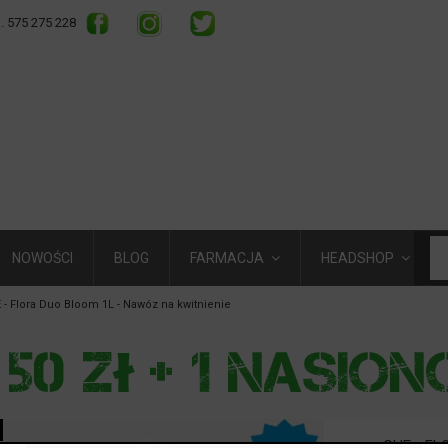
l. 575 275 228
NOWOŚCI
BLOG
FARMACJA
HEADSHOP
 - Flora Duo Bloom 1L - Nawóz na kwitnienie
GHE - FL