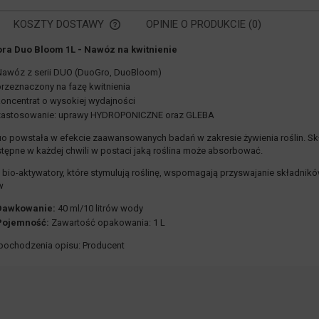
KOSZTY DOSTAWY
OPINIE O PRODUKCIE (0)
ora Duo Bloom 1L - Nawóz na kwitnienie
CENA NIE ZAWIERA EWENTUALNYCH
Nawóz z serii DUO (DuoGro, DuoBloom)
KOSZTÓW PŁATNOŚCI
przeznaczony na fazę kwitnienia
koncentrat o wysokiej wydajności
zastosowanie: uprawy HYDROPONICZNE oraz GLEBA
uo powstała w efekcie zaawansowanych badań w zakresie żywienia roślin. Sk
tępne w każdej chwili w postaci jaką roślina może absorbować.
 bio-aktywatory, które stymulują roślinę, wspomagają przyswajanie składni
w
Dawkowanie:
40 ml/10 litrów wody
Pojemność:
Zawartość opakowania: 1 L
pochodzenia opisu: Producent