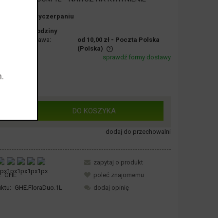
ść:
na wyczerpaniu
:
24 godziny
Dostawa:
od 10,00 zł
- Poczta Polska
(Polska)
sprawdź formy dostawy
nie zawiera ewentualnych kosztów
,00 zł
.
ości
DO KOSZYKA
sztuka
dodaj do przechowalni
zapytaj o produkt
:
GHE
poleć znajomemu
ktu:
GHE.FloraDuo.1L
dodaj opinię