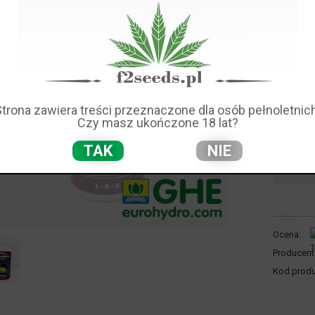
Dostępno
Wysyłka w
Cena 
45
Strona zawiera treści przeznaczone dla osób pełnoletnich
Cena:
płatn
Czy masz ukończone 18 lat?
TAK
NIE
Ocena:
Producent
Kod produ