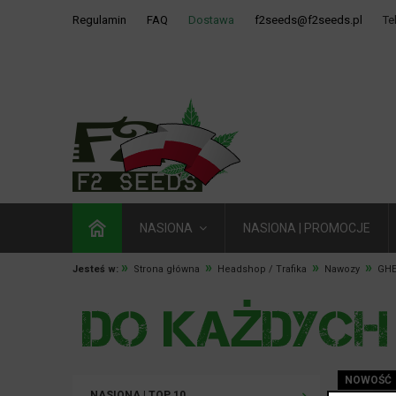
Regulamin
FAQ
Dostawa
f2seeds@f2seeds.pl
Te
NASIONA
NASIONA | PROMOCJE
»
»
»
»
Jesteś w:
Strona główna
Headshop / Trafika
Nawozy
GHE
NOWOŚĆ
NASIONA | TOP 10