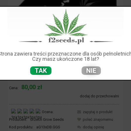
Strona zawiera treści przeznaczone dla osób pełnoletnich
Czy masz ukończone 18 lat?
TAK
NIE
Dostępność:
brak towaru
80,00 zł
Cena:
dodaj do przechowalni
Ocena:
zapytaj o produkt
Producent:
Grzech Grow Seeds
poleć znajomemu
Kod produktu:
aG13xDB.GGS
dodaj opinię