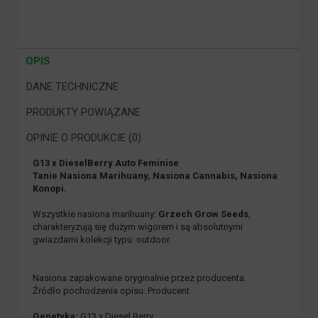
OPIS
DANE TECHNICZNE
PRODUKTY POWIĄZANE
OPINIE O PRODUKCIE (0)
G13 x DieselBerry Auto Feminise
Tanie Nasiona Marihuany, Nasiona Cannabis, Nasiona
Konopi.
Wszystkie nasiona marihuany:
Grzech Grow Seeds
,
charakteryzują się dużym wigorem i są absolutnymi
gwiazdami kolekcji typu: outdoor.
Nasiona zapakowane oryginalnie przez producenta.
Źródło pochodzenia opisu: Producent
Genetyka:
G13 x Diesel Berry