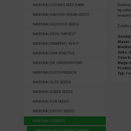
Destroy
NASIONA | COOKIES SEED BANK
tej odm
NASIONA | DAHOOD URBAN SEEDS
wrażeń 
NASIONA | DELICIOUS SEEDS
Źródło 
NASIONA | DEVIL HARVEST
Genety
Klaser:
NASIONA | DINAFEM | -45% !!!
Wielko
Subs. 
NASIONA | DNA GENETICS
Czas ko
Waga n
NASIONA | DR. UNDERGROUND
Produc
NASIONA | DUTCH PASSION
Typ:
Fem
NASIONA | ELITE SEEDS
NASIONA | ESBEN SEEDS
NASIONA | EVA SEEDS
NASIONA | EXOTIC SEEDS
NASIONA | F2SEEDS
NASIONA | AUTO FEMINIZOWANE