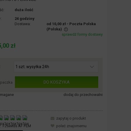
ść:
duża ilość
:
24 godziny
Dostawa:
od 10,00 zł
- Poczta Polska
(Polska)
sprawdź formy dostawy
nie zawiera ewentualnych kosztów
,00 zł
ości
:
DO KOSZYKA
paczka
wymagane
dodaj do przechowalni
zapytaj o produkt
:
F2seeds AF FEM
poleć znajomemu