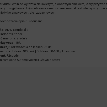
er Auto Feminise wyróżnia się świeżym, owocowym smakiem, który przywodzi 
iany to wyjątkowe doświadczenie sensoryczne. Aromat jest intensywny, z nut
nie tylko smakowych, ale i zapachowych.
pochodzenia opisu: Producent
ka:
AK47 x Ruderalis
Indoor/Outdoor
ść nasiona:
średnia
Odżywcze:
18%
lekcji:
od włożenia do klaseru 75 dni
asiona:
Indoor: 400g m2 | Outdoor: 50-100g 1 nasiono
ent:
F2seeds
inizowane Automatycznie | Głównie Sativa