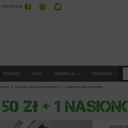
l. 575 275 228
NOWOŚCI
BLOG
FARMACJA
HEADSHOP
»
»
2seeds
Nasiona | Auto Feminizowane
Destroyer Auto Feminise
DESTROY