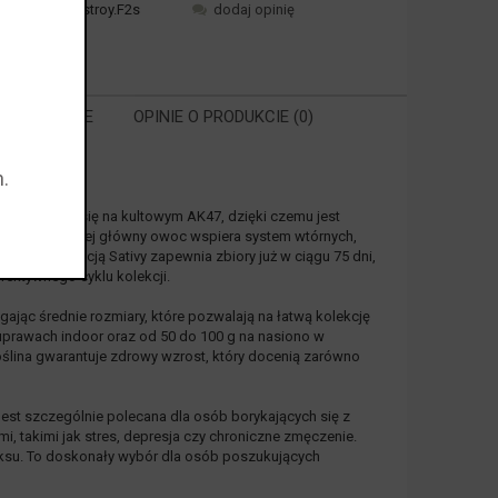
ktu:
AutoDestroy.F2s
dodaj opinię
 POWIĄZANE
OPINIE O PRODUKCIE (0)
.
RA EWENTUALNYCH
ŚCI
tyka opiera się na kultowym AK47, dzięki czemu jest
strukturze, której główny owoc wspiera system wtórnych,
da z dominacją Sativy zapewnia zbiory już w ciągu 75 dni,
fektywnego cyklu kolekcji.
gając średnie rozmiary, które pozwalają na łatwą kolekcję
uprawach indoor oraz od 50 do 100 g na nasiono w
oślina gwarantuje zdrowy wzrost, który docenią zarówno
est szczególnie polecana dla osób borykających się z
 takimi jak stres, depresja czy chroniczne zmęczenie.
laksu. To doskonały wybór dla osób poszukujących