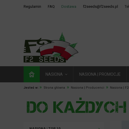
Regulamin
FAQ
Dostawa
f2seeds@f2seeds.pl
Te
NASIONA
NASIONA | PROMOCJE
»
»
»
Jesteś w:
Strona główna
Nasiona | Producenci
Nasiona | F
NASIONA | TOP 10