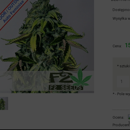
Dostępno
Wysyłka w
Cena 
15
Cena:
płatn
*
sztuki
*
- Pole 
Ocena:
Producent