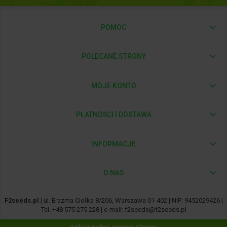
POMOC
POLECANE STRONY
MOJE KONTO
PŁATNOŚCI I DOSTAWA
INFORMACJE
O NAS
F2seeds.pl
| ul. Erazma Ciołka 8/206, Warszawa 01-402 | NIP: 9452029426 |
Tel.
+48 575 275 228
| e-mail:
f2seeds@f2seeds.pl