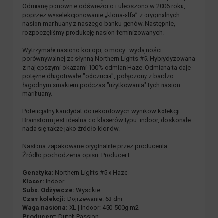
Odmianę ponownie odświeżono i ulepszono w 2006 roku,
poprzez wyselekcjonowanie „klona-alfa” z oryginalnych
nasion marihuany z naszego banku genów. Następnie,
rozpoczęliśmy produkcję nasion feminizowanych.
Wytrzymałe nasiono konopi, o mocy i wydajności
porównywalnej ze słynną Northern Lights #5. Hybrydyzowana
z najlepszymi okazami 100% odmian Haze. Odmiana ta daje
potężne długotrwałe "odczucia", połączony z bardzo
łagodnym smakiem podczas "użytkowania" tych nasion
marihuany.
Potencjalny kandydat do rekordowych wyników kolekcji.
Brainstorm jest idealna do klaserów typu: indoor, doskonale
nada się także jako źródło klonów.
Nasiona zapakowane oryginalnie przez producenta.
Źródło pochodzenia opisu: Producent
Genetyka:
Northern Lights #5 x Haze
Klaser:
Indoor
Subs. Odżywcze:
Wysokie
Czas kolekcji:
Dojrzewanie: 63 dni
Waga nasiona:
XL | Indoor: 450-500g m2
Producent:
Dutch Passion