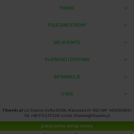
POMOC
POLECANE STRONY
MOJE KONTO
PŁATNOŚCI I DOSTAWA
INFORMACJE
O NAS
F2seeds.pl
| ul. Erazma Ciołka 8/206, Warszawa 01-402 | NIP: 9452029426 |
Tel.
+48 575 275 228
| e-mail:
f2seeds@f2seeds.pl
pokaż pełną wersję strony