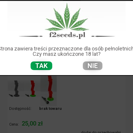
Strona zawiera treści przeznaczone dla osób pełnoletnich
Czy masz ukończone 18 lat?
TAK
NIE
Dostępność:
brak towaru
25,00 zł
Cena:
dodaj do przechowalni