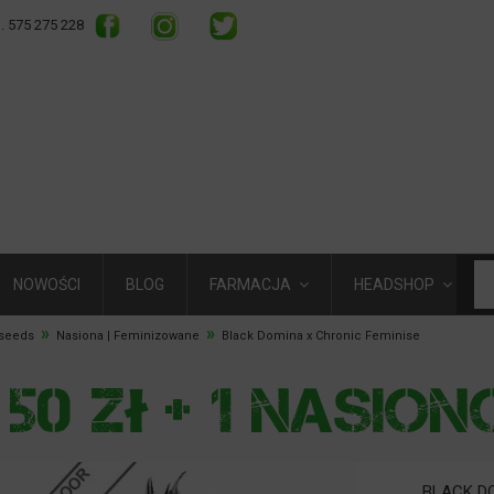
l. 575 275 228
NOWOŚCI
BLOG
FARMACJA
HEADSHOP
»
»
2seeds
Nasiona | Feminizowane
Black Domina x Chronic Feminise
BLACK DO