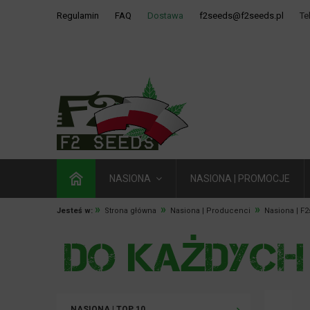
Regulamin
FAQ
Dostawa
f2seeds@f2seeds.pl
Te
NASIONA
NASIONA | PROMOCJE
»
»
»
Jesteś w:
Strona główna
Nasiona | Producenci
Nasiona | F
NASIONA | TOP 10