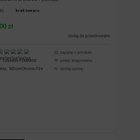
ść:
brak towaru
00 zł
dodaj do przechowalni
zapytaj o produkt
:
F2seeds FEMINISE
poleć znajomemu
ktu:
BlDomChronic.F2s
dodaj opinię