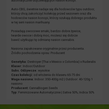
automatycznie dojrzewających nasion konopi.
Auto-CBG, świetnie nadaje się dla hodowców typu outdoor,
którzy chcą zakończyć kolekcję przed sezonem oraz dla
hodowców nasion konopi, którzy szukają dobrego produktu
w tej serii nasion marihuany.
Posiadają owocowe smaki, bardzo dobre żywice,
twarde owoce i dobrą moc, możesz się dobrze
bawić użytkując tę odmianę nasion cannabis.
Nasiona zapakowane oryginalnie przez producenta.
Źródło pochodzenia opisu: Producent
Genetyka:
Destroyer (Thai x Mexico x Colombia) x Ruderalis
Klaser:
Indoor/Outdoor
Subs. Odżywcze:
wysokie
Czas kolekcji:
od włożenia do klaseru 65-75 dni
Waga nasiona:
Indoor: 350-400g m2 | Outdoor: 40-120g 1
nasiono
Producent:
CannaBiogen Seeds
Typ:
Feminizowane Automatycznie | Sativa 50%; Indica 50%