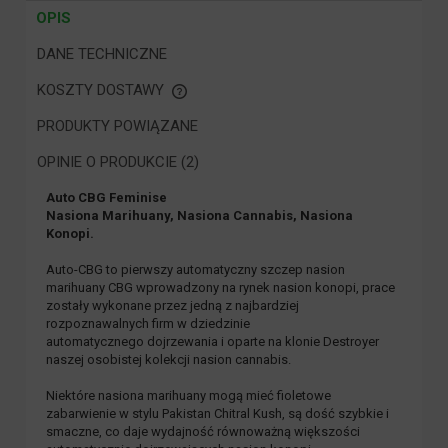
OPIS
DANE TECHNICZNE
KOSZTY DOSTAWY
CENA NIE ZAWIERA EWENTUALNYCH KOSZTÓW PŁATNOŚCI
PRODUKTY POWIĄZANE
OPINIE O PRODUKCIE (2)
Auto CBG Feminise
Nasiona Marihuany, Nasiona Cannabis, Nasiona
Konopi.
Auto-CBG to pierwszy automatyczny szczep nasion
marihuany CBG wprowadzony na rynek nasion konopi, prace
zostały wykonane przez jedną z najbardziej
rozpoznawalnych firm w dziedzinie
automatycznego dojrzewania i oparte na klonie Destroyer
naszej osobistej kolekcji nasion cannabis.
Niektóre nasiona marihuany mogą mieć fioletowe
zabarwienie w stylu Pakistan Chitral Kush, są dość szybkie i
smaczne, co daje wydajność równoważną większości