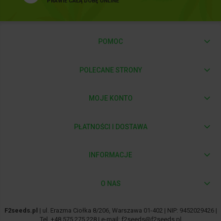
PRAWIE CAŁĄ DOBĘ ONLINE
POMOC
POLECANE STRONY
MOJE KONTO
PŁATNOŚCI I DOSTAWA
INFORMACJE
O NAS
F2seeds.pl
| ul. Erazma Ciołka 8/206, Warszawa 01-402 | NIP: 9452029426 |
Tel.
+48 575 275 228
| e-mail:
f2seeds@f2seeds.pl