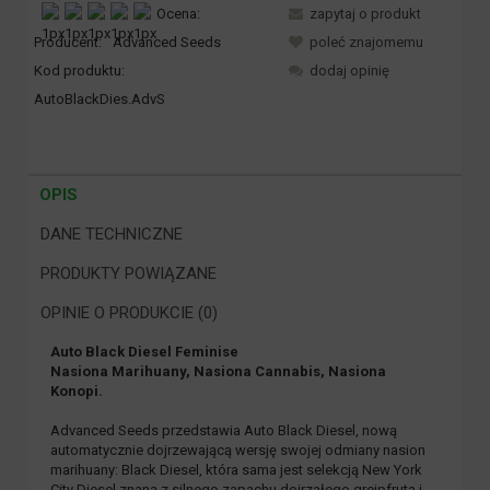
Ocena:
zapytaj o produkt
Producent:
Advanced Seeds
poleć znajomemu
Kod produktu:
dodaj opinię
AutoBlackDies.AdvS
OPIS
DANE TECHNICZNE
PRODUKTY POWIĄZANE
OPINIE O PRODUKCIE (0)
Auto Black Diesel Feminise
Nasiona Marihuany, Nasiona Cannabis, Nasiona
Konopi.
Advanced Seeds przedstawia Auto Black Diesel, nową
automatycznie dojrzewającą wersję swojej odmiany nasion
marihuany: Black Diesel, która sama jest selekcją New York
City Diesel znaną z silnego zapachu dojrzałego grejpfruta i