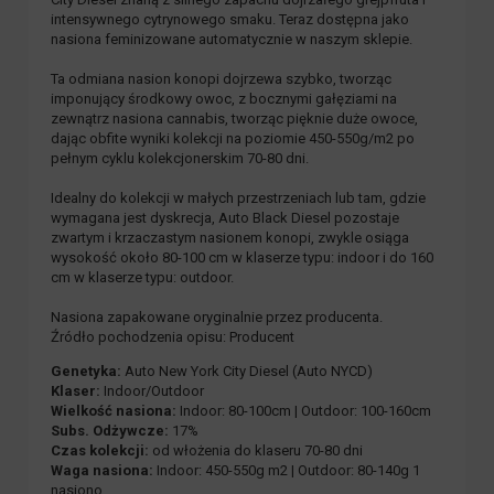
intensywnego cytrynowego smaku. Teraz dostępna jako
nasiona feminizowane automatycznie w naszym sklepie.
Ta odmiana nasion konopi dojrzewa szybko, tworząc
imponujący środkowy owoc, z bocznymi gałęziami na
zewnątrz nasiona cannabis, tworząc pięknie duże owoce,
dając obfite wyniki kolekcji na poziomie 450-550g/m2 po
pełnym cyklu kolekcjonerskim 70-80 dni.
Idealny do kolekcji w małych przestrzeniach lub tam, gdzie
wymagana jest dyskrecja, Auto Black Diesel pozostaje
zwartym i krzaczastym nasionem konopi, zwykle osiąga
wysokość około 80-100 cm w klaserze typu: indoor i do 160
cm w klaserze typu: outdoor.
Nasiona zapakowane oryginalnie przez producenta.
Źródło pochodzenia opisu: Producent
Genetyka:
Auto New York City Diesel (Auto NYCD)
Klaser:
Indoor/Outdoor
Wielkość nasiona:
Indoor: 80-100cm | Outdoor: 100-160cm
Subs. Odżywcze:
17%
Czas kolekcji:
od włożenia do klaseru 70-80 dni
Waga nasiona:
Indoor: 450-550g m2 | Outdoor: 80-140g 1
nasiono