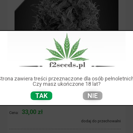
Strona zawiera treści przeznaczone dla osób pełnoletnich
Czy masz ukończone 18 lat?
TAK
NIE
Dostępność:
brak towaru
33,00 zł
Cena:
dodaj do przechowalni