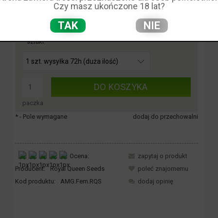
50,00 zł
Czy masz ukończone 18 lat?
Cena:
TAK
NIE
*
sztuki:
DO KOSZYKA
paczka
*
- Pole wymagane
dodaj do przechowalni
Ocena:
zapytaj o produkt
Producent:
Royal Queen Seeds
poleć znajomemu
Kod produktu:
AMG.Fem.RQS
dodaj opinię