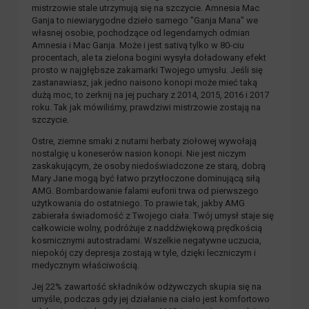
mistrzowie stale utrzymują się na szczycie. Amnesia Mac
Ganja to niewiarygodne dzieło samego "Ganja Mana" we
własnej osobie, pochodzące od legendarnych odmian
Amnesia i Mac Ganja. Może i jest sativą tylko w 80-ciu
procentach, ale ta zielona bogini wysyła doładowany efekt
prosto w najgłębsze zakamarki Twojego umysłu. Jeśli się
zastanawiasz, jak jedno naisono konopi może mieć taką
dużą moc, to zerknij na jej puchary z 2014, 2015, 2016 i 2017
roku. Tak jak mówiliśmy, prawdziwi mistrzowie zostają na
szczycie.
Ostre, ziemne smaki z nutami herbaty ziołowej wywołają
nostalgię u koneserów nasion konopi. Nie jest niczym
zaskakującym, że osoby niedoświadczone ze starą, dobrą
Mary Jane mogą być łatwo przytłoczone dominującą siłą
AMG. Bombardowanie falami euforii trwa od pierwszego
użytkowania do ostatniego. To prawie tak, jakby AMG
zabierała świadomość z Twojego ciała. Twój umysł staje się
całkowicie wolny, podróżuje z naddźwiękową prędkością
kosmicznymi autostradami. Wszelkie negatywne uczucia,
niepokój czy depresja zostają w tyle, dzięki leczniczym i
medycznym właściwością.
Jej 22% zawartość składników odżywczych skupia się na
umyśle, podczas gdy jej działanie na ciało jest komfortowo