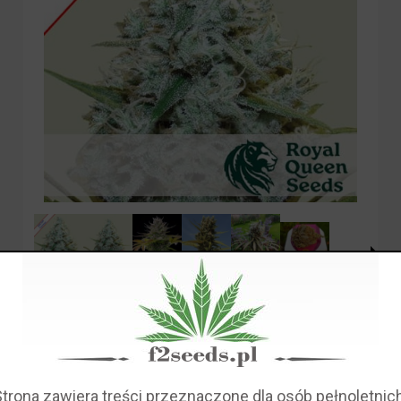
Dostępność:
duża ilość
Wysyłka w:
72 godziny
Dostawa:
od 10,00 zł
- Poczta Polska
(Polska)
sprawdź formy dostawy
Cena nie zawiera ewentualnych kosztów płatności
Strona zawiera treści przeznaczone dla osób pełnoletnich