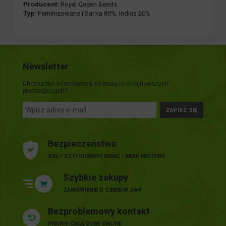
Producent:
Royal Queen Seeds
Typ:
Feminizowane | Sativa 80%; Indica 20%
Newsletter
Chcesz być informowany na bieżąco o najnowszych
promocjacjach?
ZAPISZ SIĘ
Bezpieczeństwo
SSL / SZYFROWANY EMAIL / BRAK HISTORII
Szybkie zakupy
ZAMÓWIENIE U CIEBIE W 24H!
Bezproblemowy kontakt
PRAWIE CAŁĄ DOBĘ ONLINE