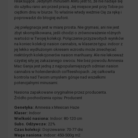
relaksujące. Jedynym minusem AMG jest to, że nie nadaje się
do użytku rano ani przed pracą. Jej miejsce jest przy Tobie po
ciężkim dniu w biurze. To właśnie wtedy weźmie Cię za rękę i
poprowadzi do błogiej euforii.
Jej pielęgnacja jest w miarę prosta. Nie grymasi, ani nie jest
zbyt skomplikowana, jeśli chodzi o zrównoważenie różnych
wartości w Twojej kolekcji. Połączenie przyzwoitych wyników
na koniec kolekcji nasion cannabis, w klaserze typu: indoor z
jej lekko wydłużonym okresem wzrostu może zniechęcać
niektórych kolekcjonerów nasion marihuany. Ale nie lekceważ
czystej siły jej zakazanego owocu. Nie bez powodu Amnesia
Mac Ganja jest jedną z najpopularniejszych odmian nasion
cannabis w holenderskich coffeeshopach. Jej całkowita
kontrola nad Twoim umysłem góruje nad wszelkimi
potencjalnymi minusami.
Nasiona zapakowane oryginalnie przez producenta.
Źródło pochodzenia opisu: Producent
Genetyka:
Amnesia x Mexican Haze
Klaser:
Indoor
Wielkość nasiona:
Indoor: 80-120 cm
Subs. Odżywcze:
22%
Czas kolekcji:
Dojrzewanie: 70-77 dni
Waga nasiona:
Indoor: 450-500g m2