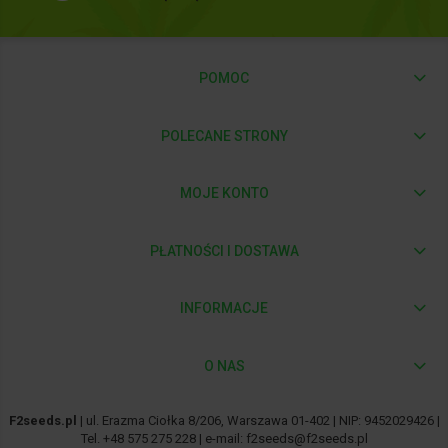
POMOC
POLECANE STRONY
MOJE KONTO
PŁATNOŚCI I DOSTAWA
INFORMACJE
O NAS
F2seeds.pl
| ul. Erazma Ciołka 8/206, Warszawa 01-402 | NIP: 9452029426 |
Tel.
+48 575 275 228
| e-mail:
f2seeds@f2seeds.pl