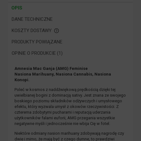
OPIS
DANE TECHNICZNE
KOSZTY DOSTAWY
CENA NIE ZAWIERA EWENTUALNYCH KOSZTÓW PŁATNOŚCI
PRODUKTY POWIĄZANE
OPINIE O PRODUKCIE (1)
Amnesia Mac Ganja (AMG) Feminise
Nasiona Marihuany, Nasiona Cannabis, Nasiona
Konopi.
Poleć w kosmos z naddźwiękową prędkością dzięki tej
uwielbianej bogini z dominacją sativy. Jest znana ze swojego
boskiego poziomu składników odżywczych i umysłowego
efektu, który wyzwala umysł z okowów rzeczywistości. Z
czterema zdobytymi pucharami i reputacją uderzania
użytkowników falami euforii, AMG przegania wszystkie
negatywne myśli i jednocześnie nie wbija Cię w fotel.
Niektóre odmiany nasion marihuany zdobywają nagrodę czy
dwie i mimo, że mają być z czego dumne, to prawdziwi