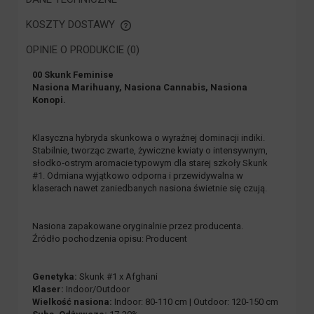
KOSZTY DOSTAWY
CENA NIE ZAWIERA EWENTUALNYCH KOSZTÓW PŁATNOŚCI
OPINIE O PRODUKCIE (0)
00 Skunk Feminise
Nasiona Marihuany, Nasiona Cannabis, Nasiona
Konopi.
Klasyczna hybryda skunkowa o wyraźnej dominacji indiki.
Stabilnie, tworząc zwarte, żywiczne kwiaty o intensywnym,
słodko‑ostrym aromacie typowym dla starej szkoły Skunk
#1. Odmiana wyjątkowo odporna i przewidywalna w
klaserach nawet zaniedbanych nasiona świetnie się czują.
Nasiona zapakowane oryginalnie przez producenta.
Źródło pochodzenia opisu: Producent
Genetyka:
Skunk #1 x Afghani
Klaser:
Indoor/Outdoor
Wielkość nasiona:
Indoor: 80-110 cm | Outdoor: 120-150 cm