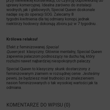
przy niewielkiej konserwacji, co czyni ją odpowiednią do
uprawy komercyjnej. Idealna zarówno do instalacji
wodnych, jak i glebowych, Special Queen doskonale
nadaje się do operacji SOG. Zalecamy 8
tygodni kwitnienia dla tej odmiany konopi; jednak
niektórzy hodowcy dokonują zbioru już w 7 tygodniu .
Królowa relaksu!
Efekt z feminizowanej
Special
Queen
jest klasyczny. Głównie mentalny,
Special Queen
zapewnia palaczom podnoszący na duchu haj, który
rozluźni nawet najbardziej niespokojnych palaczy.
Special Queen
to klasyczny skunk dostarczony z
feminizowanym ziarnem w rozsądnej cenie. Jesteśmy
pewni, że będziesz miał trudności ze znalezieniem
nasion feminizowanych o tak wysokiej wartości jak ta
odmiana.
KOMENTARZE DO WPISU (0)