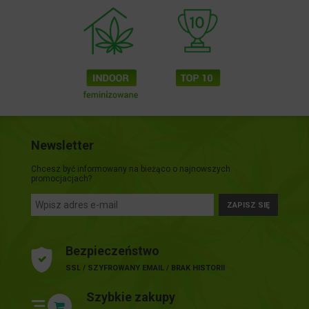
Newsletter
Chcesz być informowany na bieżąco o najnowszych
promocjacjach?
ZAPISZ SIĘ
Bezpieczeństwo
SSL / SZYFROWANY EMAIL / BRAK HISTORII
Szybkie zakupy