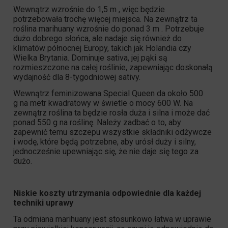
Wewnątrz wzrośnie do 1,5 m , więc będzie
potrzebowała trochę więcej miejsca. Na zewnątrz ta
roślina marihuany wzrośnie do ponad 3 m . Potrzebuje
dużo dobrego słońca, ale nadaje się również do
klimatów północnej Europy, takich jak Holandia czy
Wielka Brytania. Dominuje
sativa
, jej pąki są
rozmieszczone na całej roślinie, zapewniając doskonałą
wydajność dla 8-tygodniowej sativy.
Wewnątrz feminizowana
Special Queen
da około 500
g na metr kwadratowy w świetle o mocy 600 W. Na
zewnątrz roślina ta będzie rosła duża i silna i może dać
ponad 550 g na roślinę. Należy zadbać o to, aby
zapewnić temu szczepu wszystkie składniki odżywcze
i wodę, które będą potrzebne, aby urósł duży i silny,
jednocześnie upewniając się, że nie daje się tego za
dużo.
Niskie koszty utrzymania odpowiednie dla każdej
techniki uprawy
Ta odmiana marihuany jest stosunkowo łatwa w uprawie