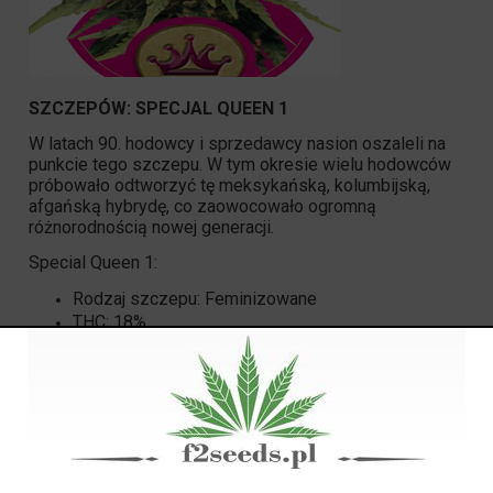
SZCZEPÓW: SPECJAL QUEEN 1
W latach 90. hodowcy i sprzedawcy nasion oszaleli na
punkcie tego szczepu. W tym okresie wielu hodowców
próbowało odtworzyć tę meksykańską, kolumbijską,
afgańską hybrydę, co zaowocowało ogromną
różnorodnością nowej generacji.
Special Queen 1:
Rodzaj szczepu: Feminizowane
THC: 18%
CBD: niski
Wydajność wewnętrzna: 500 - 550 gr / m2
Wydajność na zewnątrz: 500-550 gr / roślina
Wysokość w pomieszczeniu: 80-140 cm
Wysokość Outdoor: 200 - 270 cm
Czas kwitnienia: 7-8 tygodni
Miesiąc zbiorów: koniec września