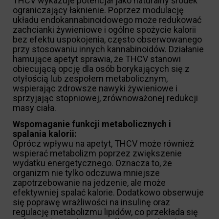
THCV wykazuje potencjał jako naturalny środek
ograniczający łaknienie. Poprzez modulację
układu endokannabinoidowego może redukować
zachcianki żywieniowe i ogólne spożycie kalorii
bez efektu uspokojenia, często obserwowanego
przy stosowaniu innych kannabinoidów. Działanie
hamujące apetyt sprawia, że THCV stanowi
obiecującą opcję dla osób borykających się z
otyłością lub zespołem metabolicznym,
wspierając zdrowsze nawyki żywieniowe i
sprzyjając stopniowej, zrównoważonej redukcji
masy ciała.
Wspomaganie funkcji metabolicznych i
spalania kalorii:
Oprócz wpływu na apetyt, THCV może również
wspierać metabolizm poprzez zwiększenie
wydatku energetycznego. Oznacza to, że
organizm nie tylko odczuwa mniejsze
zapotrzebowanie na jedzenie, ale może
efektywniej spalać kalorie. Dodatkowo obserwuje
się poprawę wrażliwości na insulinę oraz
regulację metabolizmu lipidów, co przekłada się