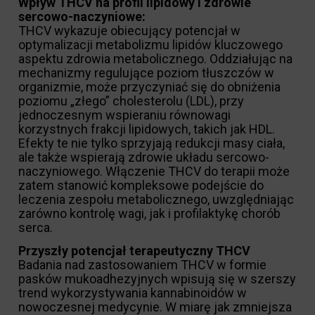
Wpływ THCV na profil lipidowy i zdrowie
sercowo-naczyniowe:
THCV wykazuje obiecujący potencjał w
optymalizacji metabolizmu lipidów kluczowego
aspektu zdrowia metabolicznego. Oddziałując na
mechanizmy regulujące poziom tłuszczów w
organizmie, może przyczyniać się do obniżenia
poziomu „złego” cholesterolu (LDL), przy
jednoczesnym wspieraniu równowagi
korzystnych frakcji lipidowych, takich jak HDL.
Efekty te nie tylko sprzyjają redukcji masy ciała,
ale także wspierają zdrowie układu sercowo-
naczyniowego. Włączenie THCV do terapii może
zatem stanowić kompleksowe podejście do
leczenia zespołu metabolicznego, uwzględniając
zarówno kontrolę wagi, jak i profilaktykę chorób
serca.
Przyszły potencjał terapeutyczny THCV
Badania nad zastosowaniem THCV w formie
pasków mukoadhezyjnych wpisują się w szerszy
trend wykorzystywania kannabinoidów w
nowoczesnej medycynie. W miarę jak zmniejsza