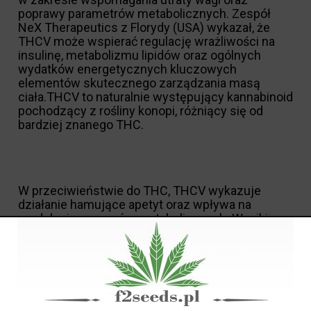
poprawy parametrów metabolicznych. Zespół
NeX Therapeutics z Florydy (USA) wykazał, że
THCV może wspierać regulację wrażliwości na
insulinę, metabolizmu lipidów oraz ogólnych
wydatków energetycznych kluczowych
elementów skutecznego zarządzania masą
ciała.THCV to naturalnie występujący kannabinoid
pochodzący z rośliny konopi, różniący się od
bardziej znanego THC.
W przeciwieństwie do THC, THCV wykazuje
działanie hamujące apetyt oraz wpływa na
modulację procesów metabolicznych. Wyniki
badań naukowych sugerują, że THCV może
oddziaływać na receptory odpowiedzialne za
utrzymanie równowagi energetycznej, co czyni
go obiecującym kandydatem w terapii otyłości i
innych zaburzeń metabolicznych.